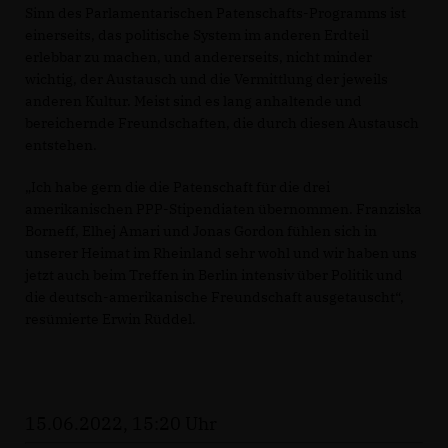
Sinn des Parlamentarischen Patenschafts-Programms ist
einerseits, das politische System im anderen Erdteil
erlebbar zu machen, und andererseits, nicht minder
wichtig, der Austausch und die Vermittlung der jeweils
anderen Kultur. Meist sind es lang anhaltende und
bereichernde Freundschaften, die durch diesen Austausch
entstehen.
Ich habe gern die die Patenschaft für die drei
amerikanischen PPP-Stipendiaten übernommen. Franziska
Borneff, Elhej Amari und Jonas Gordon fühlen sich in
unserer Heimat im Rheinland sehr wohl und wir haben uns
jetzt auch beim Treffen in Berlin intensiv über Politik und
die deutsch-amerikanische Freundschaft ausgetauscht“,
resümierte Erwin Rüddel.
15.06.2022, 15:20 Uhr