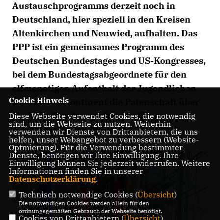
Austauschprogramms derzeit noch in
Deutschland, hier speziell in den Kreisen
Altenkirchen und Neuwied, aufhalten. Das
PPP ist ein gemeinsames Programm des
Deutschen Bundestages und US-Kongresses,
bei dem Bundestagsabgeordnete für den
elfmonatigen Aufenthalt der Jugendlichen
Cookie Hinweis
im anderen Kontinent die Patenschaft über
die Betreffenden aus bzw. in ihrem
Diese Webseite verwendet Cookies, die notwendig
sind, um die Webseite zu nutzen. Weiterhin
Wahlkreis übernehmen.
verwenden wir Dienste von Drittanbietern, die uns
helfen, unser Webangebot zu verbessern (Website-
Optmierung). Für die Verwendung bestimmter
Dienste, benötigen wir Ihre Einwilligung. Ihre
Einwilligung können Sie jederzeit widerrufen. Weitere
Informationen finden Sie in unserer
Datenschutzerklärung
.
Technisch notwendige Cookies (
Übersicht
)
Die notwendigen Cookies werden allein für den
ordnungsgemäßen Gebrauch der Webseite benötigt.
Cookies von Drittanbietern (
Übersicht
)