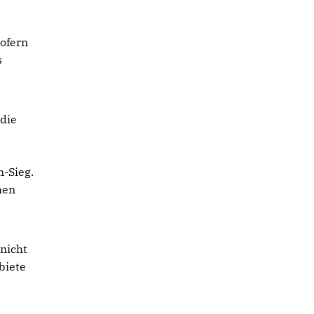
sofern
s
 die
n-Sieg.
hen
nicht
biete
n