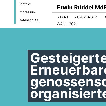
Kontakt
Erwin Rüddel Md
Impressum
START
ZUR PERSON
Datenschutz
WAHL 2021
Gesteigert
Erneuerbar
genossensc
organisier