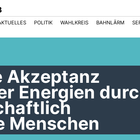
B
AKTUELLES
POLITIK
WAHLKREIS
BAHNLÄRM
SE
e Akzeptanz
er Energien dur
haftlich
te Menschen