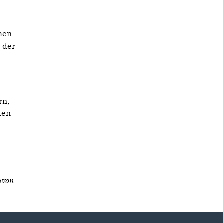
hen
 der
rn,
den
avon