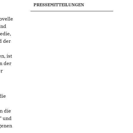
PRESSEMITTEILUNGEN
ovelle
und
edie,
d der
n, ist
n der
er
die
n die
“ und
igenen