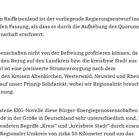
 Raiffeisenland ist der vorliegende Regierungsentwurf in
nden Fassung, als dass er durch die Aufhebung des Quorum
schaft erschwert.
schaften nicht von der Befreiung profitieren können, da
den Bezug auf den Landkreis bzw. die kreisfreie Stadt aus
el ist eine preiswerte Stromversorgung nach dem
s den Kreisen Altenkirchen, Westerwald, Neuwied und Rhei
uf unser Prinzip Solidarität, wobei wir Regionalität brauc
dnung.
ratene EEG-Novelle diese Bürger-Energiegenossenschaften 
de in der Größe in Deutschland sehr unterschiedlich sind, 
ndeten Begriffe „Kreis“ und „kreisfreie Stadt“ durch eine
B. Regionaler Umkreis von zirka 50 Kilometer rund um das