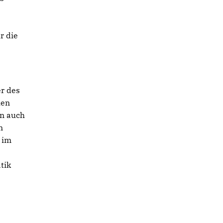
r die
er des
hen
en auch
n
 im
r
tik