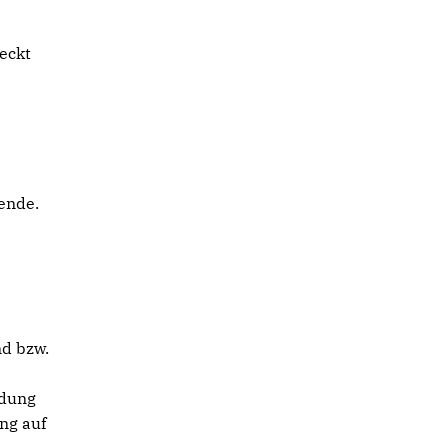
eckt
tende.
nd bzw.
ndung
ng auf