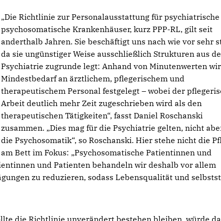
Die Richtlinie zur Personalausstattung für psychiatrische
psychosomatische Krankenhäuser, kurz PPP-RL, gilt seit
anderthalb Jahren. Sie beschäftigt uns nach wie vor sehr s
da sie ungünstiger Weise ausschließlich Strukturen aus de
Psychiatrie zugrunde legt: Anhand von Minutenwerten wir
Mindestbedarf an ärztlichem, pflegerischem und
therapeutischem Personal festgelegt – wobei der pflegeri
Arbeit deutlich mehr Zeit zugeschrieben wird als den
therapeutischen Tätigkeiten“, fasst Daniel Roschanski
zusammen. „Dies mag für die Psychiatrie gelten, nicht abe
die Psychosomatik“, so Roschanski. Hier stehe nicht die Pf
am Bett im Fokus: „Psychosomatische Patientinnen und
atientinnen und Patienten behandeln wir deshalb vor allem
gungen zu reduzieren, sodass Lebensqualität und selbsts
llte die Richtlinie unverändert bestehen bleiben, würde d