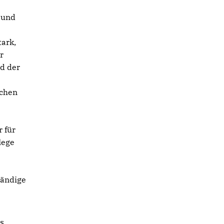
 und
tark,
r
d der
schen
r für
lege
tändige
as