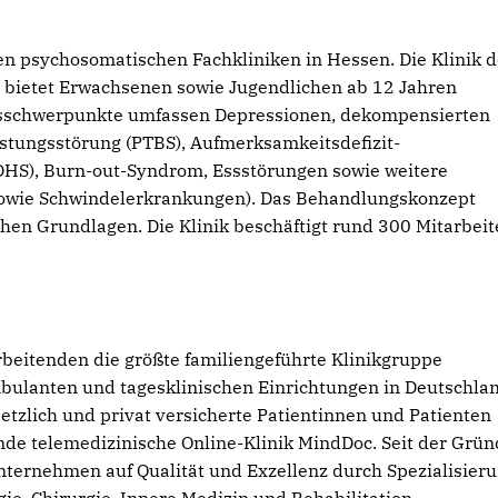
den psychosomatischen Fachkliniken in Hessen. Die Klinik d
bietet Erwachsenen sowie Jugendlichen ab 12 Jahren
ngsschwerpunkte umfassen Depressionen, dekompensierten
stungsstörung (PTBS), Aufmerksamkeitsdefizit-
HS), Burn-out-Syndrom, Essstörungen sowie weitere
 sowie Schwindelerkrankungen). Das Behandlungskonzept
chen Grundlagen. Die Klinik beschäftigt rund 300 Mitarbei
rbeitenden die größte familiengeführte Klinikgruppe
mbulanten und tagesklinischen Einrichtungen in Deutschla
tzlich und privat versicherte Patientinnen und Patienten
ende telemedizinische Online-Klinik MindDoc. Seit der Grü
nternehmen auf Qualität und Exzellenz durch Spezialisieru