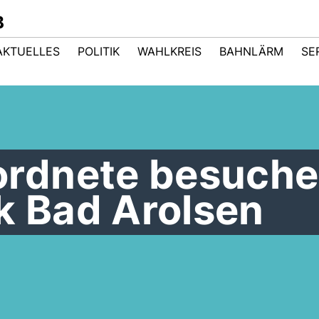
B
AKTUELLES
POLITIK
WAHLKREIS
BAHNLÄRM
SE
rdnete besuch
k Bad Arolsen