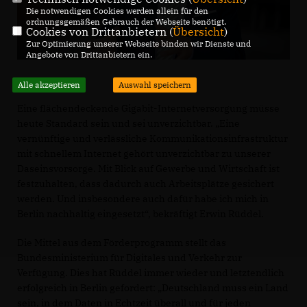
Die notwendigen Cookies werden allein für den
ordnungsgemäßen Gebrauch der Webseite benötigt.
Cookies von Drittanbietern (
Übersicht
)
Zur Optimierung unserer Webseite binden wir Dienste und
Angebote von Drittanbietern ein.
Alle akzeptieren
Auswahl speichern
Eine flächendeckende Gigabit-Internetversorgung müsse
heute Standard sein und sei unverzichtbar. „Eine
vernünftige und verlässliche Kommunikationsinfrastruktur
mit schnellem Internet gehört unverzichtbar zu unserer
Daseinsvorsorge. Mit Blick auf Gewerbe und Wirtschaft ist
festzuhalten, dass dadurch auch Arbeitsplätze gesichert
werden. Und insbesondere auch dafür habe ich mich in
Berlin nachhaltig eingesetzt“, bekräftigt Erwin Rüddel.
Die Mittel aus dem Förderprogramm stellt das
Bundesministerium für Digitales und Verkehr zur
Verfügung. Dies hat Rüddel immer wieder und letztendlich
erfolgreich in Berlin gefordert: „Deutschland muss ein Land
sein, in dem Daten in Echtzeit überall und für jeden