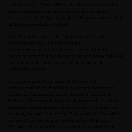
verfügbar sind." Es sei wichtig, die Voraussetzungen für
einen schnelleren Gigabitausbau und das Recht auf
Internet für jede Bürgerin und jeden Bürger gerade auch im
ländlichen Bereich zu schaffen.
Erwin Rüddel merkt an, dass bereits vor der Corona-
Pandemie klar war: „Eine vernünftige
Kommunikationsinfrastruktur wie schnelles Internet
gehört unverzichtbar zu unserer Daseinsvorsorge.“ Dies sei
durch Homeoffice und Homeschooling nochmals
verdeutlich worden.
Der Landkreis Neuwied wird die Fördermittel
antragsgemäß in die Erschließung von unterversorgten
Adressen in Anhausen, Asbach, Bonefeld, Breitscheid,
Buchholz (Westerwald), Dattenberg, Datzeroth, Dierdorf,
Ehlscheid, Großmaischeid, Hausen (Wied), Hümmerich,
Isenburg, Kasbach-Ohlenberg, Kleinmaischeid, Kurtscheid,
Leubsdorf, Linz am Rhein, Marienhausen, Meinborn,
Melsbach, Neustadt (Wied), Neuwied, Niederbreitbach,