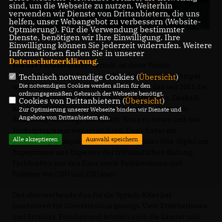
sind, um die Webseite zu nutzen. Weiterhin
verwenden wir Dienste von Drittanbietern, die uns
helfen, unser Webangebot zu verbessern (Website-
Optmierung). Für die Verwendung bestimmter
Dienste, benötigen wir Ihre Einwilligung. Ihre
Einwilligung können Sie jederzeit widerrufen. Weitere
Informationen finden Sie in unserer
Datenschutzerklärung
.
Wie der Parlamentarier mitteilt, ist diese Woche
Haushaltwoche im Deutschen Bundestag, und die Ampel
Technisch notwendige Cookies (
Übersicht
)
Die notwendigen Cookies werden allein für den
will das Bundesprogramm „Sprach-Kitas“, das seit 2011 die
ordnungsgemäßen Gebrauch der Webseite benötigt.
sprachliche Bildung fördert, ersatzlos streichen. Deshalb
Cookies von Drittanbietern (
Übersicht
)
hat die CDU/CSU-Bundestagsfraktion diese Woche im
Zur Optimierung unserer Webseite binden wir Dienste und
Angebote von Drittanbietern ein.
Bundestag beantragt, die Sprach-Kitas zu retten und das
Förderprogramm weiterzuführen. Dazu findet am
Alle akzeptieren
Auswahl speichern
Donnerstag, 8. September 2022, ein digitaler Kita-Gipfel mit
Expertinnen und Experten der frühkindlichen Bildung,
Fachkräften aus den Kitas sowie Politikerinnen und
Politiker von CDU und CSU statt.
Das überraschende Aus für die Sprach-Kitas hat
bundesweit für Unverständnis gesorgt. Viele Erzieherinnen
und Erzieher, Familien und letztlich auch die Länder und