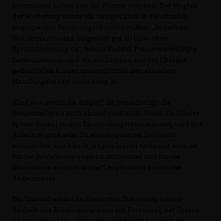
Kommunen haben nun die Stimme erhoben. Der Wegfall
der Förderung würde ein riesiges Loch in die ohnehin
angespannte Betreuungssituation reißen. „In meinem
Wahlkreis stünden insgesamt gut 40 Kitas ohne
Sprachförderung da“, betont Rüddel. Pandemiebedingte
Lernrückstände und die zahlreichen aus der Ukraine
geflüchteten Kinder verdeutlichten den aktuellen
Handlungsbedarf mehr denn je.
Und was macht die Ampel? Sie benachteiligt die
Benachteiligten noch einmal zusätzlich. Wenn die Kinder
später einmal zu den Einschulungstests müssen, wird der
Aufschrei groß sein. Zu einem späteren Zeitpunkt
aufzuholen, was hier in jungen Jahren versäumt wird, ist
für die Betroffenen ungleich mühsamer und für die
Staatskasse deutlich teurer“, ergänzt der heimische
Abgeordnete.
Die Unionsfraktion im Deutschen Bundestag fordert
deshalb das Bundesprogramm zur Förderung der Sprach-
Kitas fortzusetzen. Außerdem wird verlangt, dass im