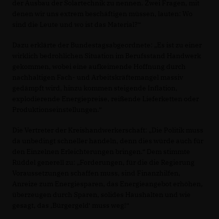
der Ausbau der Solartechnik zu nennen. Zwei Fragen, mit
denen wir uns extrem beschäftigen müssen, lauten: Wo
sind die Leute und wo ist das Material?“
Dazu erklärte der Bundestagsabgeordnete: „Es ist zu einer
wirklich bedrohlichen Situation im Berufsstand Handwerk
gekommen, wobei eine aufkeimende Hoffnung durch
nachhaltigen Fach- und Arbeitskräftemangel massiv
gedämpft wird, hinzu kommen steigende Inflation,
explodierende Energiepreise, reißende Lieferketten oder
Produktionseinstellungen.“
Die Vertreter der Kreishandwerkerschaft: „Die Politik muss
da unbedingt schneller handeln, denn dies würde auch für
den Einzelnen Erleichterungen bringen.“ Dem stimmte
Rüddel generell zu: „Forderungen, für die die Regierung
Voraussetzungen schaffen muss, sind Finanzhilfen,
Anreize zum Energiesparen, das Energieangebot erhöhen,
überzeugen durch Sparen, solides Haushalten und wie
gesagt, das ‚Bürgergeld‘ muss weg!“