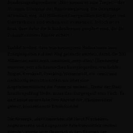
Bundestagsabgeordnete: „Hier kommt es zum Tragen – das
Wumms-Dilemma‘ der Bundesregierung. Die Gasumlage
ist endlich weg. 200 Milliarden Energiehilfen für Bürger und
Unternehmen sind wichtig und existenziell. Jedoch ist es
fatal, dass dafür die Schuldenbremse geopfert wird, die die
Zukunft unserer Kinder sichert.“
Rüddel fordert, dass nun konsequent Maßnahmen zum
Energiesparen auf den Weg gebracht werden, damit die 200
Milliarden nicht noch zusätzlich „verpuffen“. Gleichzeitig
müssten jetzt alle heimischen Energiequellen, wie Kohle,
Biogas, Kernkraft, Fracking, Wasserstoff, etc. rasch und
nachhaltig genutzt werden, um über eine
Angebotserhöhung die Preise zu senken. „Damit der Staat
handlungsfähig bleibt, muss das ‚Bürgergeld‘ vom Tisch. Es
darf keine neuen falschen Anreize für ‚Hängematten‘
geben“, konkretisierte Erwin Rüddel.
Die Aussage, „dass manchen, die Hartz IV erhalten,
angemessene und angepasste Arbeit vermittelt werden
könnte“, wurde beim Gespräch in den Räumen der