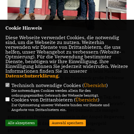
Cookie Hinweis
Diese Webseite verwendet Cookies, die notwendig
sind, um die Webseite zu nutzen. Weiterhin
verwenden wir Dienste von Drittanbietern, die uns
helfen, unser Webangebot zu verbessern (Website-
Dort traf sich der Parlamentarier mit Innungsbeauftragtem
Optmierung). Für die Verwendung bestimmter
Matthias Dahmen und Kreishandwerksmeister Ralf Winn.
Dienste, benötigen wir Ihre Einwilligung. Ihre
Die derzeitige Krise betrifft im Handwerk insbesondere die
Einwilligung können Sie jederzeit widerrufen. Weitere
Informationen finden Sie in unserer
Energiebereiche Strom und Gas, aber auch beim Material
Datenschutzerklärung
.
und den Rohstoffen tun sich im Handwerk große Probleme
auf.
Technisch notwendige Cookies (
Übersicht
)
Die notwendigen Cookies werden allein für den
ordnungsgemäßen Gebrauch der Webseite benötigt.
Die Lobby fürs Handwerk ist nicht so toll. Jeden Tag, den
Cookies von Drittanbietern (
Übersicht
)
man wartet und die Politik nicht reagiert, stirbt ein Betrieb“,
Zur Optimierung unserer Webseite binden wir Dienste und
Angebote von Drittanbietern ein.
konstatierte Innungsbeauftragter Dahmen. „Es mangelt
ganz klar am Problembewusstsein in der Ampel-Regierung
Alle akzeptieren
Auswahl speichern
des Bundes, und dann wird noch über Bürgergeld
gesprochen“, sagte der christdemokratische