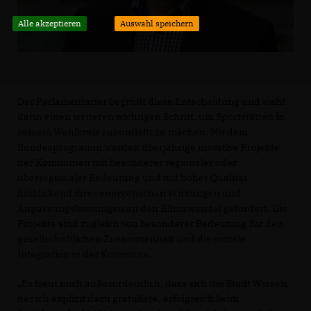
Alle akzeptieren
Auswahl speichern
Der Parlamentarier begrüßt diese Entscheidung und sieht
darin einen weiteren wichtigen Schritt, um Sportstätten in
seinem Wahlkreis zukunftsfit zu machen. Mit dem
Bundesprogramm werden überjährige investive Projekte
der Kommunen mit besonderer regionaler oder
überregionaler Bedeutung und mit hoher Qualität
hinblickend ihrer energetischen Wirkungen und
Anpassungsleistungen an den Klimawandel gefördert. Die
Projekte sind zugleich von besonderer Bedeutung für den
gesellschaftlichen Zusammenhalt und die soziale
Integration in der Kommune.
Es freut mich außerordentlich, dass sich die Stadt Wissen,
der ich explizit dazu gratuliere, erfolgreich beim