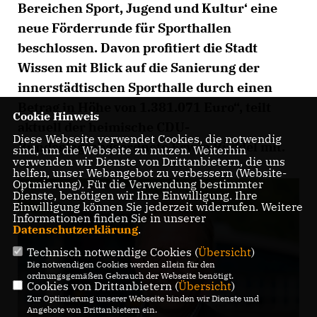
Bereichen Sport, Jugend und Kultur‘ eine
neue Förderrunde für Sporthallen
beschlossen. Davon profitiert die Stadt
Wissen mit Blick auf die Sanierung der
innerstädtischen Sporthalle durch einen
Betrag in Höhe von 1.381.071 Euro“, teilt
Cookie Hinweis
aktuell der heimische CDU-
Diese Webseite verwendet Cookies, die notwendig
Bundestagsabgeordnete Erwin Rüddel mit.
sind, um die Webseite zu nutzen. Weiterhin
verwenden wir Dienste von Drittanbietern, die uns
helfen, unser Webangebot zu verbessern (Website-
Optmierung). Für die Verwendung bestimmter
Dienste, benötigen wir Ihre Einwilligung. Ihre
Einwilligung können Sie jederzeit widerrufen. Weitere
Informationen finden Sie in unserer
Datenschutzerklärung
.
Technisch notwendige Cookies (
Übersicht
)
Die notwendigen Cookies werden allein für den
ordnungsgemäßen Gebrauch der Webseite benötigt.
Cookies von Drittanbietern (
Übersicht
)
Zur Optimierung unserer Webseite binden wir Dienste und
Angebote von Drittanbietern ein.