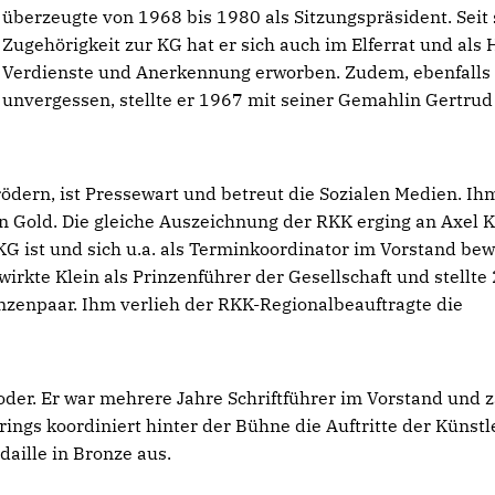
überzeugte von 1968 bis 1980 als Sitzungspräsident. Seit 
Zugehörigkeit zur KG hat er sich auch im Elferrat und als 
Verdienste und Anerkennung erworben. Zudem, ebenfalls
unvergessen, stellte er 1967 mit seiner Gemahlin Gertrud
rödern, ist Pressewart und betreut die Sozialen Medien. Ih
n Gold. Die gleiche Auszeichnung der RKK erging an Axel K
 KG ist und sich u.a. als Terminkoordinator im Vorstand bew
 wirkte Klein als Prinzenführer der Gesellschaft und stellte
nzenpaar. Ihm verlieh der RKK-Regionalbeauftragte die
oder. Er war mehrere Jahre Schriftführer im Vorstand und z
ings koordiniert hinter der Bühne die Auftritte der Künstle
aille in Bronze aus.