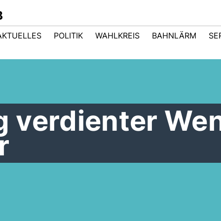
B
AKTUELLES
POLITIK
WAHLKREIS
BAHNLÄRM
SE
 verdienter Wen
r