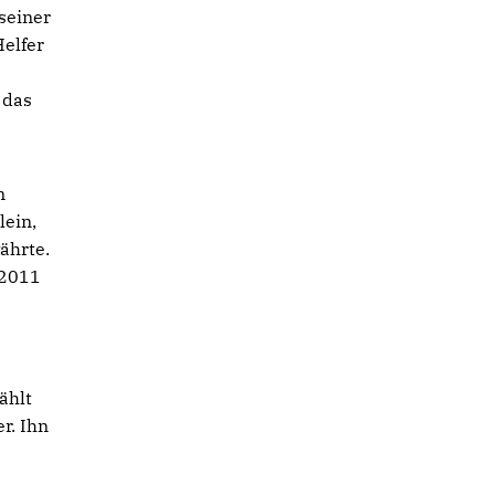
seiner
Helfer
 das
m
lein,
ährte.
 2011
ählt
r. Ihn