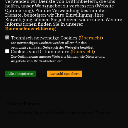
verwenden wir Dienste von Drittanbietern, die uns
helfen, unser Webangebot zu verbessern (Website-
Optmierung). Für die Verwendung bestimmter
Dienste, benötigen wir Ihre Einwilligung. Ihre
Einwilligung können Sie jederzeit widerrufen. Weitere
Informationen finden Sie in unserer
Datenschutzerklärung
.
Technisch notwendige Cookies (
Übersicht
)
Die notwendigen Cookies werden allein für den
ordnungsgemäßen Gebrauch der Webseite benötigt.
Cookies von Drittanbietern (
Übersicht
)
Zur Optimierung unserer Webseite binden wir Dienste und
Angebote von Drittanbietern ein.
Alle akzeptieren
Auswahl speichern
26.01.2023, 13:57 Uhr
Unsere Themen
Hier erhalten Sie einen Überblick über unsere Themen.