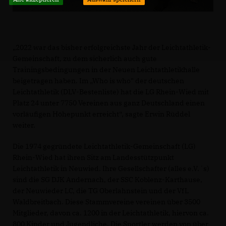
2022 war das bisher erfolgreichste Jahr der Leichtathletik-
Gemeinschaft, zu dem sicherlich auch gute
Trainingsbedingungen in der Neuen Leichtathletikhalle
beigetragen haben. Im „Who is who" der deutschen
Leichtathletik (DLV-Bestenliste) hat die LG Rhein-Wied mit
Platz 24 unter 7750 Vereinen aus ganz Deutschland einen
vorläufigen Höhepunkt erreicht“, sagte Erwin Rüddel
weiter.
Die 1974 gegründete Leichtathletik-Gemeinschaft (LG)
Rhein-Wied hat ihren Sitz am Landesstützpunkt
Leichtathletik in Neuwied. Ihre Gesellschafter (alles e.V.´s)
sind die SG DJK Andernach, der SSC Koblenz-Karthause,
der Neuwieder LC, die TG Oberlahnstein und der VfL
Waldbreitbach. Diese Stammvereine vereinen über 3500
Mitglieder, davon ca. 1200 in der Leichtathletik, hiervon ca.
800 Kinder und Jugendliche. Die Sportler werden von über