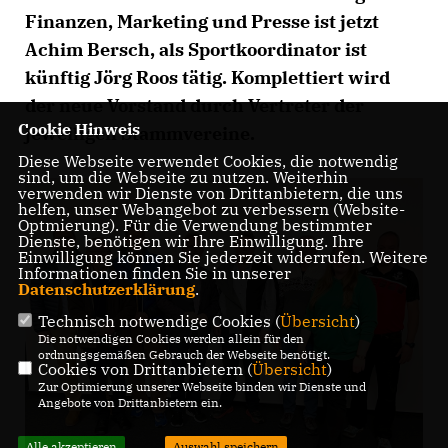
Finanzen, Marketing und Presse ist jetzt
Achim Bersch, als Sportkoordinator ist
künftig Jörg Roos tätig. Komplettiert wird
der neue Vorstand durch Vertreter der
Cookie Hinweis
jeweiligen Stammvereine.
Diese Webseite verwendet Cookies, die notwendig
sind, um die Webseite zu nutzen. Weiterhin
verwenden wir Dienste von Drittanbietern, die uns
helfen, unser Webangebot zu verbessern (Website-
Optmierung). Für die Verwendung bestimmter
Dienste, benötigen wir Ihre Einwilligung. Ihre
Einwilligung können Sie jederzeit widerrufen. Weitere
Informationen finden Sie in unserer
Datenschutzerklärung
.
Technisch notwendige Cookies (
Übersicht
)
Die notwendigen Cookies werden allein für den
ordnungsgemäßen Gebrauch der Webseite benötigt.
Cookies von Drittanbietern (
Übersicht
)
Zur Optimierung unserer Webseite binden wir Dienste und
Angebote von Drittanbietern ein.
Alle akzeptieren
Auswahl speichern