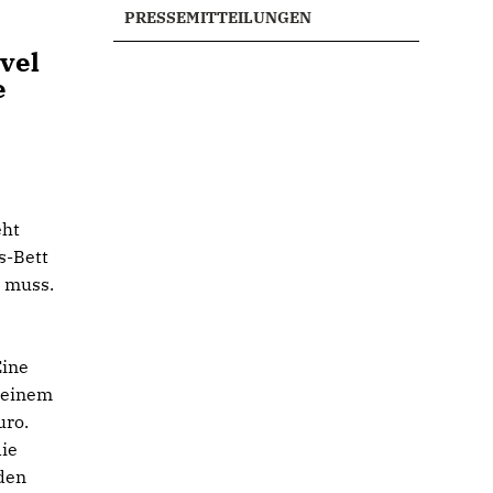
PRESSEMITTEILUNGEN
vel
e
eht
s-Bett
n muss.
Eine
i einem
uro.
die
den