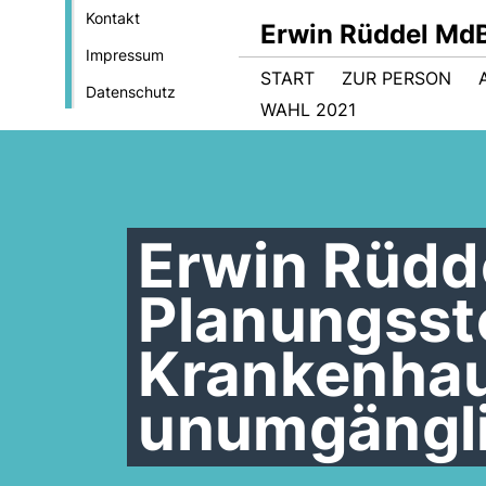
Kontakt
Erwin Rüddel Md
Impressum
START
ZUR PERSON
Datenschutz
WAHL 2021
Erwin Rüdde
Planungsst
Krankenha
unumgängli