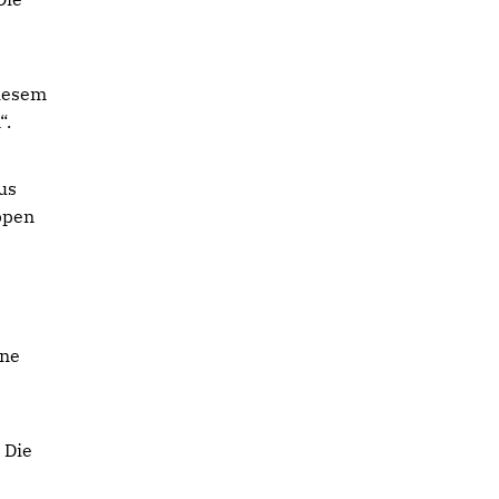
diesem
“.
us
ppen
ine
 Die