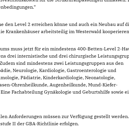
enbedingungen.“
ne den Level 2 erreichen könne und auch ein Neubau auf 
die Krankenhäuser arbeitsteilig im Westerwald kooperieren
iums muss jetzt für ein mindestens 400-Betten-Level 2-Ha
ns drei internistische und drei chirurgische Leistungsgru
 Zudem sind mindestens zwei Leistungsgruppen aus den
pädie, Neurologie, Kardiologie, Gastroenterologie und
mologie, Pädiatrie, Kinderkardiologie, Neonatologie,
-Nasen-Ohrenheilkunde, Augenheilkunde, Mund-Kiefer-
Eine Fachabteilung Gynäkologie und Geburtshilfe sowie e
len Anforderungen müssen zur Verfügung gestellt werden.
tufe II der GBA-Richtlinie erfolgen.