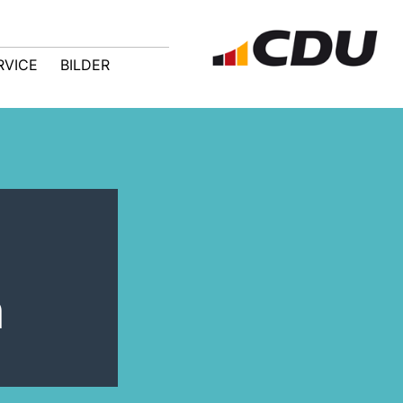
RVICE
BILDER
h