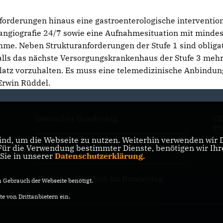
forderungen hinaus eine gastroenterologische intervention
rangiografie 24/7 sowie eine Aufnahmesituation mit minde
hme. Neben Strukturanforderungen der Stufe 1 sind obliga
falls das nächste Versorgungskrankenhaus der Stufe 3 mehr
platz vorzuhalten. Es muss eine telemedizinische Anbindun
Erwin Rüddel.
Deutscher Bundestag
CD
Pf
nd, um die Webseite zu nutzen. Weiterhin verwenden wir Di
r die Verwendung bestimmter Dienste, benötigen wir Ihre 
CDU Deutschlands
CD
 Sie in unserer
Datenschutzerklärung
.
CDU/CSU-Fraktion im Bundestag
Gebrauch der Webseite benötigt.
e von Drittanbietern ein.