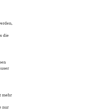
werden,
s die
ppen
äuser
ht mehr
e nur