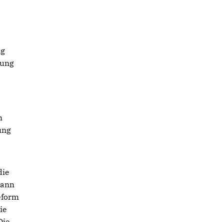
ng
nung
h
ung
die
dann
eform
ie
Die