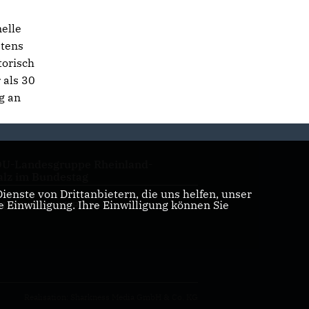
elle
stens
torisch
 als 30
g an
U-Landesgruppe Rheinland-
alz im Bundestag
enste von Drittanbietern, die uns helfen, unser
Einwilligung. Ihre Einwilligung können Sie
U Rheinland-Pfalz
Realisation: Sharkness Media GmbH & Co. KG