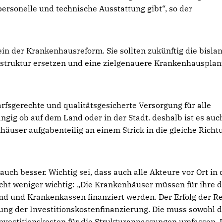
ersonelle und technische Ausstattung gibt“, so der
in der Krankenhausreform. Sie sollten zukünftig die bisla
sstruktur ersetzen und eine zielgenauere Krankenhauspla
fsgerechte und qualitätsgesicherte Versorgung für alle
ngig ob auf dem Land oder in der Stadt. deshalb ist es auc
häuser aufgabenteilig an einem Strick in die gleiche Richt
uch besser. Wichtig sei, dass auch alle Akteure vor Ort in 
t weniger wichtig: „Die Krankenhäuser müssen für ihre 
d und Krankenkassen finanziert werden. Der Erfolg der R
lung der Investitionskostenfinanzierung. Die muss sowohl d
Investitionskosten für die Strukturanpassungen umfassen. 