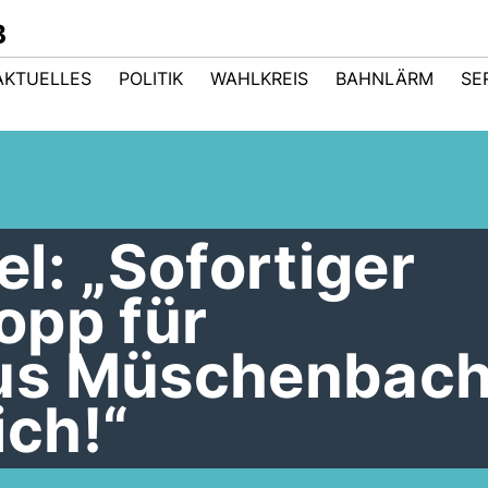
B
AKTUELLES
POLITIK
WAHLKREIS
BAHNLÄRM
SE
l: „Sofortiger
opp für
us Müschenbac
ch!“