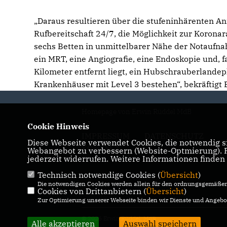
Daraus resultieren über die stufeninhärenten An
Rufbereitschaft 24/7, die Möglichkeit zur Korona
sechs Betten in unmittelbarer Nähe der Notaufna
ein MRT, eine Angiografie, eine Endoskopie und, 
Kilometer entfernt liegt, ein Hubschrauberlande
Krankenhäuser mit Level 3 bestehen“, bekräftigt 
Homepage von Erwin Rüddel MdB
Cookie Hinweis
IMPRESSUM
DATENSCHUTZ
Diese Webseite verwendet Cookies, die notwendig si
KONTAKT
Webangebot zu verbessern (Website-Optmierung). Fü
jederzeit widerrufen. Weitere Informationen finden
Technisch notwendige Cookies (
Übersicht
)
Die notwendigen Cookies werden allein für den ordnungsgemäßen 
Cookies von Drittanbietern (
Übersicht
)
Zur Optimierung unserer Webseite binden wir Dienste und Angebot
© 2026 Erwin Rüddel, MdB
Alle akzeptieren
Auswahl speichern