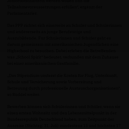
Juniorbotschafterin werden wollen und die
Teilnahmevoraussetzungen erfüllen“, ergänzt der
Parlamentarier.
Das PPP richtet sich einerseits an Schüler und Schülerinnen
und andererseits an junge Berufstätige und
Auszubildende. Für Schülerinnen und Schüler geht es
darum gemeinsam mit amerikanischen Jugendlichen eine
Highschool zu besuchen. Dabei erleben die Betreffenden
was „School Spirit“ bedeutet, verbunden mit dem Zuhause
bei einer amerikanischen Gastfamilie.
Das Stipendium umfasst die Kosten für Flug, Unterkunft,
Schule und Versicherung sowie Vorbereitung und
Betreuung durch professionelle Austauschorganisationen“,
so Rüddel weiter.
Bewerben können sich Schülerinnen und Schüler, wenn sie
einen ersten Wohnsitz und den Lebensmittelpunkt in der
Bundesrepublik Deutschland haben, zum Zeitpunkt der
Ausreise (Stichtag: 31. Juli) mindestens 15 und höchsten 17