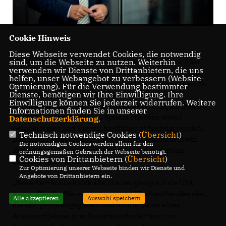
Cookie Hinweis
Diese Webseite verwendet Cookies, die notwendig
sind, um die Webseite zu nutzen. Weiterhin
Für deutsche Bewerberinnen und Bewerber gilt es, über
verwenden wir Dienste von Drittanbietern, die uns
das PPP den American Way of Life zu erleben und Politik,
helfen, unser Webangebot zu verbessern (Website-
Gesellschaft sowie die Kultur in den USA zu entdecken. So
Optmierung). Für die Verwendung bestimmter
Dienste, benötigen wir Ihre Einwilligung. Ihre
macht das gemeinsame Programm des Deutschen
Einwilligung können Sie jederzeit widerrufen. Weitere
Bundestages und des Kongresses der Vereinigten Staaten
Informationen finden Sie in unserer
die USA und ihr politisches System erlebbar, wobei
Datenschutzerklärung
.
Gemeinsames und Unterschiedliches aufgezeigt werden.
Technisch notwendige Cookies (
Übersicht
)
Bundestagsabgeordnete wie der Christdemokrat Erwin
Die notwendigen Cookies werden allein für den
Rüddel begleiten in Deutschland das Programm als
ordnungsgemäßen Gebrauch der Webseite benötigt.
Cookies von Drittanbietern (
Übersicht
)
Patinnen und Paten.
Zur Optimierung unserer Webseite binden wir Dienste und
Angebote von Drittanbietern ein.
Bewerben können sich alle, die neugierig auf die USA
sowie offen für Neues, Anderes und Überraschendes sind,
Alle akzeptieren
Auswahl speichern
die sich gerne engagieren und für die Dauer eines
Austauschjahres zum Juniorbotschafter bzw. zur