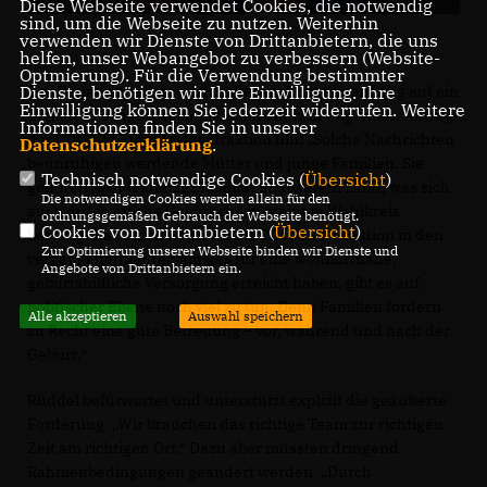
Diese Webseite verwendet Cookies, die notwendig
sind, um die Webseite zu nutzen. Weiterhin
verwenden wir Dienste von Drittanbietern, die uns
helfen, unser Webangebot zu verbessern (Website-
Optmierung). Für die Verwendung bestimmter
Dienste, benötigen wir Ihre Einwilligung. Ihre
Der Parlamentarier weist in diesem Zusammenhang auf ein
Einwilligung können Sie jederzeit widerrufen. Weitere
digitales Fachgespräch mit einem darauf folgenden Antrag
Informationen finden Sie in unserer
der CDU/CSU-Bundestagsfraktion hin: „Solche Nachrichten
Datenschutzerklärung
.
beunruhigen werdende Mütter und junge Familien. Sie
Technisch notwendige Cookies (
Übersicht
)
gehören aber leider zur Realität in unserem Land, was sich
Die notwendigen Cookies werden allein für den
auch durch etliche Gespräche in meinem Wahlkreis
ordnungsgemäßen Gebrauch der Webseite benötigt.
Cookies von Drittanbietern (
Übersicht
)
bestätigt hat. Auch wenn wir als CDU/CSU-Fraktion in den
Zur Optimierung unserer Webseite binden wir Dienste und
vergangenen Jahren einiges für eine wohnortnahe,
Angebote von Drittanbietern ein.
geburtshilfliche Versorgung erreicht haben, gibt es auf
politischer Ebene noch viel zu tun. Denn Familien fordern
Alle akzeptieren
Auswahl speichern
zu Recht eine gute Betreuung – vor, während und nach der
Geburt.“
Rüddel befürwortet und unterstützt explizit die geäußerte
Forderung. „Wir brauchen das richtige Team zur richtigen
Zeit am richtigen Ort.“ Dazu aber müssten dringend
Rahmenbedingungen geändert werden. „Durch