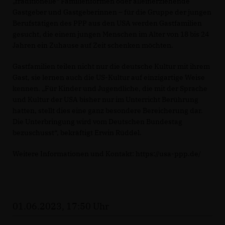
traditionelle“ Familienformen oder alleinerziehende
Gastgeber und Gastgeberinnen – für die Gruppe der jungen
Berufstätigen des PPP aus den USA werden Gastfamilien
gesucht, die einem jungen Menschen im Alter von 18 bis 24
Jahren ein Zuhause auf Zeit schenken möchten.
Gastfamilien teilen nicht nur die deutsche Kultur mit ihrem
Gast, sie lernen auch die US-Kultur auf einzigartige Weise
kennen. „Für Kinder und Jugendliche, die mit der Sprache
und Kultur der USA bisher nur im Unterricht Berührung
hatten, stellt dies eine ganz besondere Bereicherung dar.
Die Unterbringung wird vom Deutschen Bundestag
bezuschusst“, bekräftigt Erwin Rüddel.
Weitere Informationen und Kontakt: https://usa-ppp.de/
01.06.2023, 17:50 Uhr