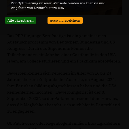
Zur Optimierung unserer Webseite binden wir Dienste und
Angebote von Drittanbietern ein.
Alle akzeptieren
Auswahl speichern
Das PPP für junge Berufstätige ist ein gemeinsames
Austauschprogramm von Deutschem Bundestag und US-
Kongress. Durch das Stipendium können die
Teilnehmenden ein Jahr bei einer Gastfamilie in den USA
leben, am College studieren und ein Praktikum absolvieren.
Bewerben können sich Personen im Alter von 16 bis 24
Jahren, die zum Zeitpunkt der Ausreise, im August 2024,
ihre Berufsausbildung abgeschlossen haben und die USA
kennenlernen möchten. „Bewerbungsfrist ist der 8.
September 2023“, so der Parlamentarier mit dem Hinweis,
dass die Möglichkeit besteht, sich auch hier in Deutschland
zu engagieren.
Ob Patchwork- oder Regenbogenfamilien, Ersatzgroßeltern,