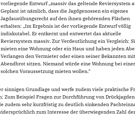
vorliegende Entwurf „massiv das geltende Reviersystem a
Geplant ist nämlich, dass die Jagdgenossen ein eigenes
Jagdausübungsrecht auf den ihnen gehörenden Flächen
erhalten: „Im Ergebnis ist der vorliegende Entwurf völlig
indiskutabel. Er entkernt und entwertet das aktuelle
Reviersystem massiv. Zur Verdeutlichung ein Vergleich: S
mieten eine Wohnung oder ein Haus und haben jeden Abe
Verlangen den Vermieter oder einen seiner Bekannten mi
Abendbrot sitzen. Niemand würde eine Wohnung bei eine
solchen Voraussetzung mieten wollen.“
her sinnigen Grundlage und werfe zudem viele praktische F
nn: Zum Beispiel Fragen zur Durchführung von Drückjagden
de zudem sehr kurzfristig zu deutlich sinkenden Pachtein
widersprüchlich zum Interesse der überwiegenden Zahl de