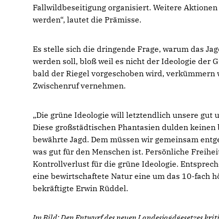
Fallwildbeseitigung organisiert. Weitere Aktione
werden“, lautet die Prämisse.
Es stelle sich die dringende Frage, warum das Jag
werden soll, bloß weil es nicht der Ideologie de
bald der Riegel vorgeschoben wird, verkümmern w
Zwischenruf vernehmen.
Die grüne Ideologie will letztendlich unsere gu
Diese großstädtischen Phantasien dulden keinen
bewährte Jagd. Dem müssen wir gemeinsam entgege
was gut für den Menschen ist. Persönliche Freihei
Kontrollverlust für die grüne Ideologie. Entspre
eine bewirtschaftete Natur eine um das 10-fach hö
bekräftigte Erwin Rüddel.
Im Bild: Den Entwurf des neuen Landesjagdgesetzes kri