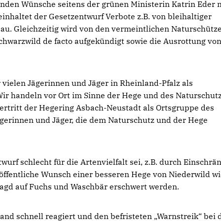
rtenden Wünsche seitens der grünen Ministerin Katrin Eder 
nhaltet der Gesetzentwurf Verbote z.B. von bleihaltiger
u. Gleichzeitig wird von den vermeintlichen Naturschütz
chwarzwild de facto aufgekündigt sowie die Ausrottung vo
 vielen Jägerinnen und Jäger in Rheinland-Pfalz als
Wir handeln vor Ort im Sinne der Hege und des Naturschutz
rtritt der Hegering Asbach-Neustadt als Ortsgruppe des
gerinnen und Jäger, die dem Naturschutz und der Hege
urf schlecht für die Artenvielfalt sei, z.B. durch Einschr
 öffentliche Wunsch einer besseren Hege von Niederwild w
 Jagd auf Fuchs und Waschbär erschwert werden.
and schnell reagiert und den befristeten „Warnstreik“ bei 