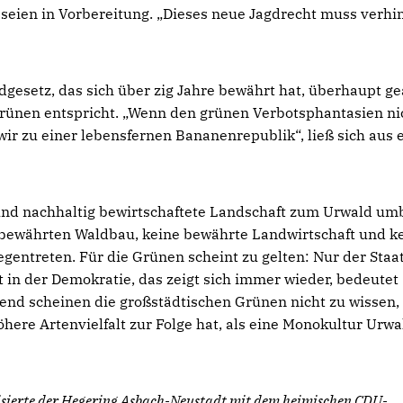
n seien in Vorbereitung. „Dieses neue Jagdrecht muss verhi
dgesetz, das sich über zig Jahre bewährt hat, überhaupt g
r Grünen entspricht. „Wenn den grünen Verbotsphantasien ni
ir zu einer lebensfernen Bananenrepublik“, ließ sich aus
t und nachhaltig bewirtschaftete Landschaft zum Urwald um
 bewährten Waldbau, keine bewährte Landwirtschaft und k
ntreten. Für die Grünen scheint zu gelten: Nur der Staat
t in der Demokratie, das zeigt sich immer wieder, bedeutet
chend scheinen die großstädtischen Grünen nicht zu wissen,
here Artenvielfalt zur Folge hat, als eine Monokultur Urwa
tisierte der Hegering Asbach-Neustadt mit dem heimischen CDU-