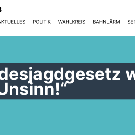
B
AKTUELLES
POLITIK
WAHLKREIS
BAHNLÄRM
SE
desjagdgesetz 
 Unsinn!“