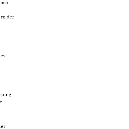
nach
ern der
n
es.
änkung
ie
der