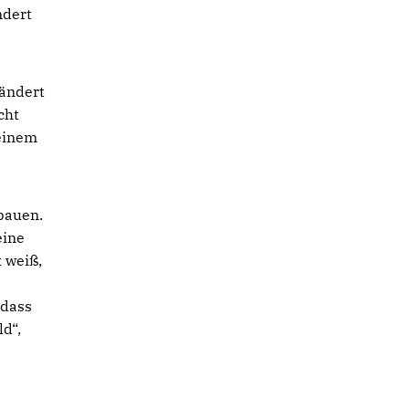
ndert
eändert
cht
 einem
bauen.
eine
 weiß,
 dass
ld“,