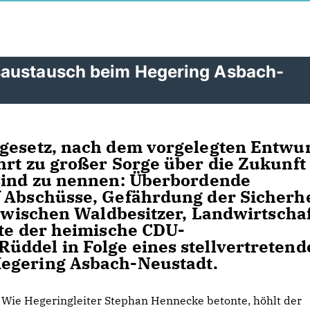
saustausch beim Hegering Asbach-
gesetz, nach dem vorgelegten Entwur
hrt zu großer Sorge über die Zukunft
 sind zu nennen: Überbordende
f Abschüsse, Gefährdung der Sicherhe
 zwischen Waldbesitzer, Landwirtscha
rte der heimische CDU-
üddel in Folge eines stellvertretend
Hegering Asbach-Neustadt.
Wie Hegeringleiter Stephan Hennecke betonte, höhlt der