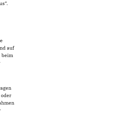
us“.
ie
nd auf
t beim
r
ragen
 oder
nahmen
r