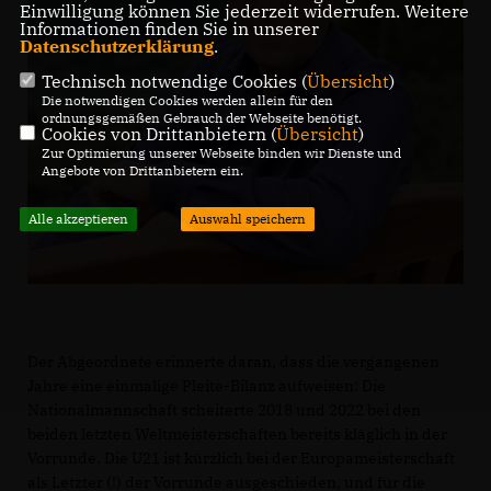
Einwilligung können Sie jederzeit widerrufen. Weitere
Informationen finden Sie in unserer
Datenschutzerklärung
.
Technisch notwendige Cookies (
Übersicht
)
Die notwendigen Cookies werden allein für den
ordnungsgemäßen Gebrauch der Webseite benötigt.
Cookies von Drittanbietern (
Übersicht
)
Zur Optimierung unserer Webseite binden wir Dienste und
Angebote von Drittanbietern ein.
Alle akzeptieren
Auswahl speichern
Der Abgeordnete erinnerte daran, dass die vergangenen
Jahre eine einmalige Pleite-Bilanz aufweisen: Die
Nationalmannschaft scheiterte 2018 und 2022 bei den
beiden letzten Weltmeisterschaften bereits kläglich in der
Vorrunde. Die U21 ist kürzlich bei der Europameisterschaft
als Letzter (!) der Vorrunde ausgeschieden, und für die