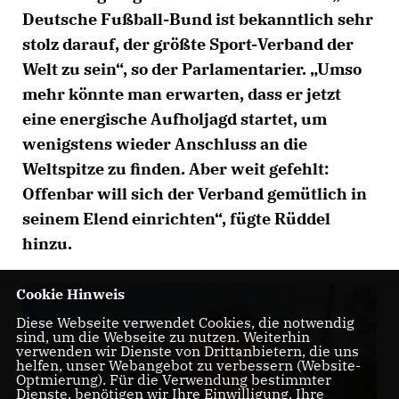
Deutsche Fußball-Bund ist bekanntlich sehr
stolz darauf, der größte Sport-Verband der
Welt zu sein“, so der Parlamentarier. „Umso
mehr könnte man erwarten, dass er jetzt
eine energische Aufholjagd startet, um
wenigstens wieder Anschluss an die
Weltspitze zu finden. Aber weit gefehlt:
Offenbar will sich der Verband gemütlich in
seinem Elend einrichten“, fügte Rüddel
hinzu.
Cookie Hinweis
Diese Webseite verwendet Cookies, die notwendig
sind, um die Webseite zu nutzen. Weiterhin
verwenden wir Dienste von Drittanbietern, die uns
helfen, unser Webangebot zu verbessern (Website-
Optmierung). Für die Verwendung bestimmter
Dienste, benötigen wir Ihre Einwilligung. Ihre