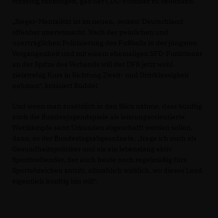
vorzeitig rausflögen, gab der CDU-Politiker zu bedenken.
Sieger-Mentalität ist im neuen, ‚woken‘ Deutschland
offenbar unerwünscht. Nach der peinlichen und
unerträglichen Politisierung des Fußballs in der jüngsten
Vergangenheit und mit einem ehemaligen SPD-Funktionär
an der Spitze des Verbands will der DFB jetzt wohl
zielstrebig Kurs in Richtung Zweit- und Drittklassigkeit
nehmen“, kritisiert Rüddel.
Und wenn man zusätzlich in den Blick nähme, dass künftig
auch die Bundesjugendspiele als leistungsorientierte
Wettkämpfe samt Urkunden abgeschafft werden sollen,
dann, so der Bundestagsabgeordnete, „frage ich mich als
Gesundheitspolitiker und als ein lebenslang aktiv
Sporttreibender, der auch heute noch regelmäßig fürs
Sportabzeichen antritt, allmählich wirklich, wo dieses Land
eigentlich künftig hin will“.