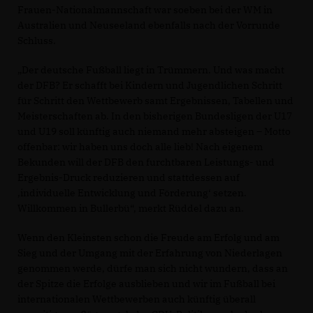
Frauen-Nationalmannschaft war soeben bei der WM in
Australien und Neuseeland ebenfalls nach der Vorrunde
Schluss.
Der deutsche Fußball liegt in Trümmern. Und was macht
der DFB? Er schafft bei Kindern und Jugendlichen Schritt
für Schritt den Wettbewerb samt Ergebnissen, Tabellen und
Meisterschaften ab. In den bisherigen Bundesligen der U17
und U19 soll künftig auch niemand mehr absteigen – Motto
offenbar: wir haben uns doch alle lieb! Nach eigenem
Bekunden will der DFB den furchtbaren Leistungs- und
Ergebnis-Druck reduzieren und stattdessen auf
individuelle Entwicklung und Förderung‘ setzen.
Willkommen in Bullerbü“, merkt Rüddel dazu an.
Wenn den Kleinsten schon die Freude am Erfolg und am
Sieg und der Umgang mit der Erfahrung von Niederlagen
genommen werde, dürfe man sich nicht wundern, dass an
der Spitze die Erfolge ausblieben und wir im Fußball bei
internationalen Wettbewerben auch künftig überall