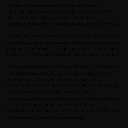
Ausgleichsmechanismus zur Verhinderung einer
Doppelbelastung bei der Anlastung der Kosten für CO2-
Emissionen fehle völlig. Auch dort liefere der
Verkehrsminister nicht. Das seien keine guten Nachrichten.
Diese Maut-Reform ist eine Mogelpackung. Klimapolitisch
läuft sie ohne Lenkungswirkung ins Leere. Das Versprechen
an die mittelständische Transportbranche wird gebrochen,
bei den CO2-Kosten für Kraftstoffe zu entlasten“, so Rüddel.
Ebenso gebrochen werde die Vereinbarung, die Hälfte der
Mauteinnahmen für Mobilität und überwiegend für die
Schiene einzusetzen. „Von den sieben Milliarden
Mehreinnahmen verbleiben nur drei Milliarden überhaupt
im Verkehrshaushalt. Mit der Auflösung des
Finanzierungskreislaufs Straße macht die Ampel die Maut
zur neuen Einnahmequelle, um die gewaltigen
Haushaltslöcher zu stopfen und die teuren Ampel-Projekte
zu finanzieren“, bekräftigt Erwin Rüddel.