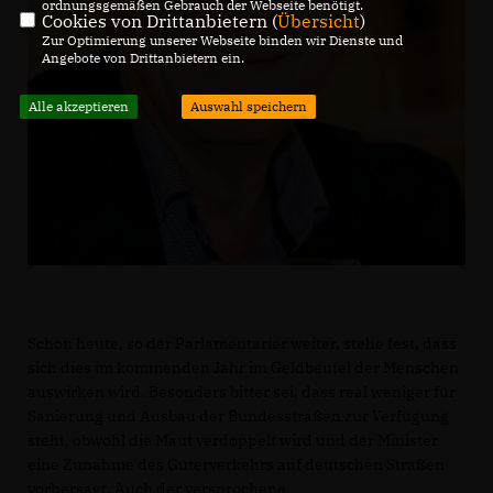
ordnungsgemäßen Gebrauch der Webseite benötigt.
Cookies von Drittanbietern (
Übersicht
)
Zur Optimierung unserer Webseite binden wir Dienste und
Angebote von Drittanbietern ein.
Alle akzeptieren
Auswahl speichern
Schon heute, so der Parlamentarier weiter, stehe fest, dass
sich dies im kommenden Jahr im Geldbeutel der Menschen
auswirken wird. Besonders bitter sei, dass real weniger für
Sanierung und Ausbau der Bundesstraßen zur Verfügung
steht, obwohl die Maut verdoppelt wird und der Minister
eine Zunahme des Güterverkehrs auf deutschen Straßen
vorhersagt. Auch der versprochene