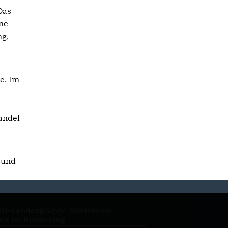
Das
ine
ng,
e. Im
andel
 und
U-Landesgruppe Rheinland-
alz im Bundestag