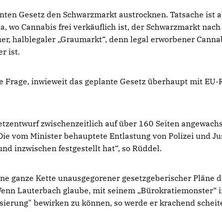
nten Gesetz den Schwarzmarkt austrocknen. Tatsache ist a
 wo Cannabis frei verkäuflich ist, der Schwarzmarkt nach
euer, halblegaler „Graumarkt“, denn legal erworbener Canna
r ist.
ie Frage, inwieweit das geplante Gesetz überhaupt mit EU-
tzentwurf zwischenzeitlich auf über 160 Seiten angewachs
Die vom Minister behauptete Entlastung von Polizei und Jus
und inzwischen festgestellt hat“, so Rüddel.
eine ganze Kette unausgegorener gesetzgeberischer Pläne 
enn Lauterbach glaube, mit seinem „Bürokratiemonster“ i
sierung" bewirken zu können, so werde er krachend scheit