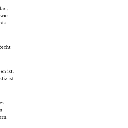
ber,
 wie
bis
Recht
en ist,
tiz ist
des
n
ern.