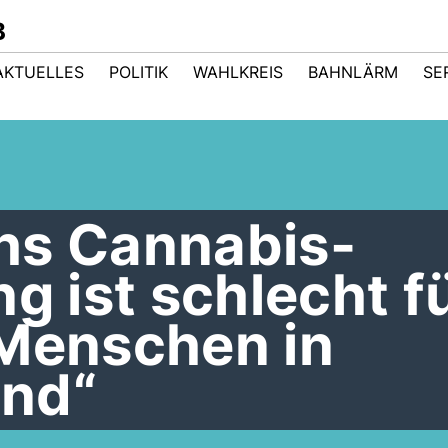
B
AKTUELLES
POLITIK
WAHLKREIS
BAHNLÄRM
SE
hs Cannabis-
ng ist schlecht f
 Menschen in
and“