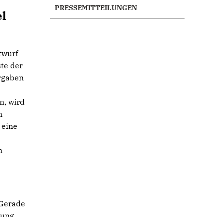
PRESSEMITTEILUNGEN
el
twurf
ste der
orgaben
n, wird
m
 eine
n
 Gerade
lung