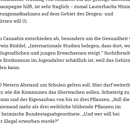
ampagne hilft, ist sehr fraglich – zumal Lauterbachs Mini
klärungsmaßnahmen auf dem Gebiet des Drogen- und
zen will (!).
n Cannabis entschieden ab, besonders um die Gesundheit
win Rüddel. „Internationale Studien belegen, dass dort, w
 Jugendlichen und jungen Erwachsenen steigt.“ Suchtforsc
e Erstkonsum im Jugendalter schädlich ist, weil das Gehir
den kann.
0 Metern Abstand um Schulen gelten soll. Hier darf weiterh
ber, wie die Kommunen das überwachen sollen. Schwierig zu
ramm und der Eigenanbau von bis zu drei Pflanzen. „Soll die
 niemand mehr als drei weibliche blühende Pflanzen im
r heimische Bundestagsabgeordnete. „Und wer will bei
er illegal erworben wurde?“