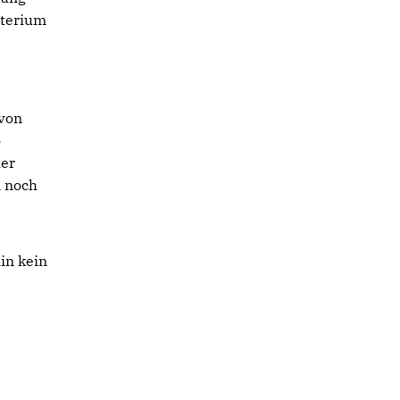
sterium
 von
o
her
n noch
in kein