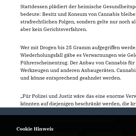
Stattdessen plädiert der heimische Gesundheitspo
bedeute: Besitz und Konsum von Cannabis bleiben w
strafrechtlichen Folgen, sondern gelte nur noch
aber kein Gerichtsverfahren.
Wer mit Drogen bis 25 Gramm aufgegriffen werde
Wiederholungsfall gäbe es Verwarnungen wie Ge
Führerscheinentzug. Der Anbau von Cannabis für d
Werkzeugen und anderen Anbaugeräten. Cannabisha
und könne entsprechend geahndet werden.
Für Polizei und Justiz wäre das eine enorme Ve
könnten auf diejenigen beschränkt werden, die kri
Homepage von Erwin Rüddel MdB
Cookie Hinweis
IMPRESSUM
DATENSCHUTZ