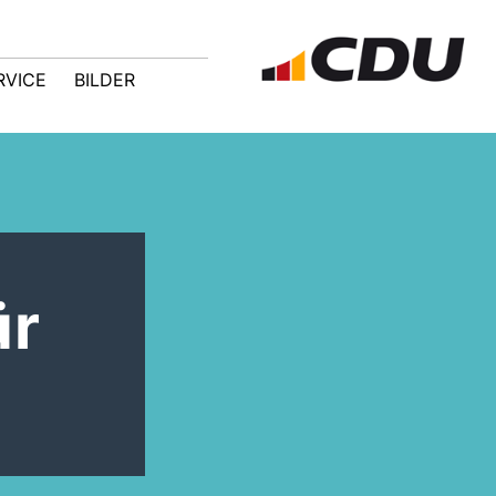
RVICE
BILDER
ür