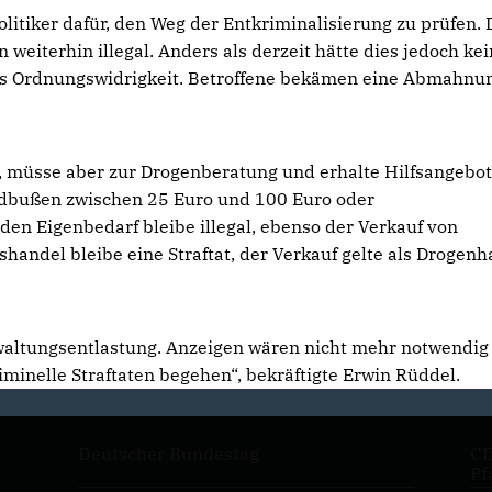
litiker dafür, den Weg der Entkriminalisierung zu prüfen. 
eiterhin illegal. Anders als derzeit hätte dies jedoch ke
 als Ordnungswidrigkeit. Betroffene bekämen eine Abmahnu
, müsse aber zur Drogenberatung und erhalte Hilfsangebot
ldbußen zwischen 25 Euro und 100 Euro oder
en Eigenbedarf bleibe illegal, ebenso der Verkauf von
ndel bleibe eine Straftat, der Verkauf gelte als Drogenh
rwaltungsentlastung. Anzeigen wären nicht mehr notwendig
minelle Straftaten begehen“, bekräftigte Erwin Rüddel.
Deutscher Bundestag
CD
Pf