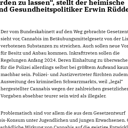
rden zu lassen“, stellt der heimische
d Gesundheitspolitiker Erwin Rüdd
Der vom Bundeskabinett auf den Weg gebrachte Gesetzen
sieht vor, Cannabis im Betäubungsmittelgesetz von der Li
verbotenen Substanzen zu streichen. Auch sollen neue V
für Besitz und Anbau kommen. Inkrafttreten sollen die
Regelungen Anfang 2024. Deren Einhaltung zu überwache
für die Polizei allerdings selbst bei größtem Aufwand kau
machbar sein. Polizei- und Justizvertreter fürchten zudem
Ausweitung des kriminellen Schwarzmarkts, weil „legal“
hergestellter Cannabis wegen der zahlreichen gesetzliche
Vorgaben absehbar teurer sein wird als illegaler.
Problematisch sind vor allem die aus dem Gesetzentwurf
abis-Konsum unter Jugendlichen und jungen Erwachsenen.
 schädliche Wirkung von Cannabis auf die geistige Entwick