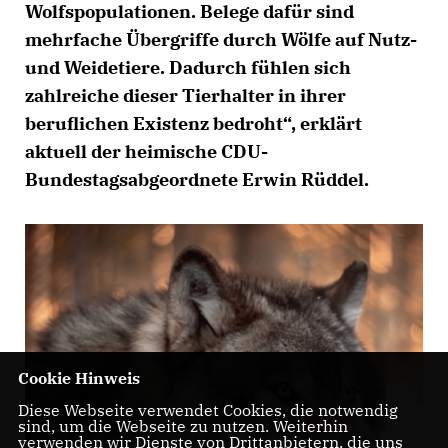
Wolfspopulationen. Belege dafür sind
mehrfache Übergriffe durch Wölfe auf Nutz-
und Weidetiere. Dadurch fühlen sich
zahlreiche dieser Tierhalter in ihrer
beruflichen Existenz bedroht“, erklärt
aktuell der heimische CDU-
Bundestagsabgeordnete Erwin Rüddel.
Cookie Hinweis
Diese Webseite verwendet Cookies, die notwendig
sind, um die Webseite zu nutzen. Weiterhin
verwenden wir Dienste von Drittanbietern, die uns