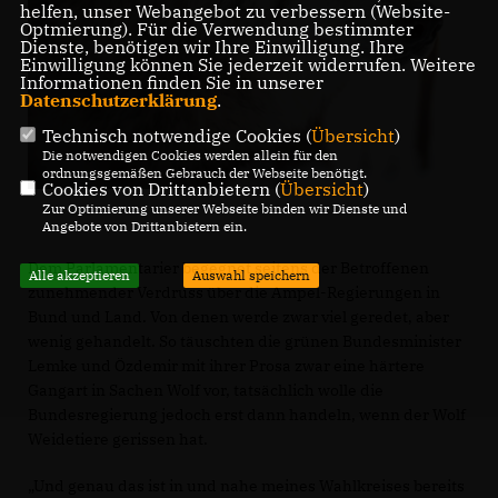
helfen, unser Webangebot zu verbessern (Website-
Optmierung). Für die Verwendung bestimmter
Dienste, benötigen wir Ihre Einwilligung. Ihre
Einwilligung können Sie jederzeit widerrufen. Weitere
Informationen finden Sie in unserer
Datenschutzerklärung
.
Technisch notwendige Cookies (
Übersicht
)
Die notwendigen Cookies werden allein für den
ordnungsgemäßen Gebrauch der Webseite benötigt.
Cookies von Drittanbietern (
Übersicht
)
Zur Optimierung unserer Webseite binden wir Dienste und
Angebote von Drittanbietern ein.
Dem Parlamentarier begegnet seitens der Betroffenen
Alle akzeptieren
Auswahl speichern
zunehmender Verdruss über die Ampel-Regierungen in
Bund und Land. Von denen werde zwar viel geredet, aber
wenig gehandelt. So täuschten die grünen Bundesminister
Lemke und Özdemir mit ihrer Prosa zwar eine härtere
Gangart in Sachen Wolf vor, tatsächlich wolle die
Bundesregierung jedoch erst dann handeln, wenn der Wolf
Weidetiere gerissen hat.
Und genau das ist in und nahe meines Wahlkreises bereits