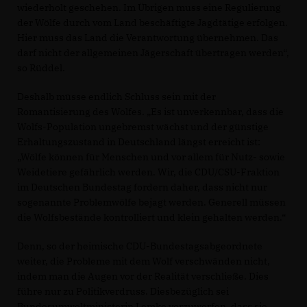
wiederholt geschehen. Im Übrigen muss eine Regulierung
der Wölfe durch vom Land beschäftigte Jagdtätige erfolgen.
Hier muss das Land die Verantwortung übernehmen. Das
darf nicht der allgemeinen Jägerschaft übertragen werden“,
so Rüddel.
Deshalb müsse endlich Schluss sein mit der
Romantisierung des Wolfes. „Es ist unverkennbar, dass die
Wolfs-Population ungebremst wächst und der günstige
Erhaltungszustand in Deutschland längst erreicht ist:
Wölfe können für Menschen und vor allem für Nutz- sowie
Weidetiere gefährlich werden. Wir, die CDU/CSU-Fraktion
im Deutschen Bundestag fordern daher, dass nicht nur
sogenannte Problemwölfe bejagt werden. Generell müssen
die Wolfsbestände kontrolliert und klein gehalten werden.“
Denn, so der heimische CDU-Bundestagsabgeordnete
weiter, die Probleme mit dem Wolf verschwänden nicht,
indem man die Augen vor der Realität verschließe. Dies
führe nur zu Politikverdruss. Diesbezüglich sei
Bundesumweltministerin Lemke vorzuwerfen, dass sie