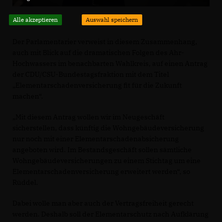
Alle akzeptieren
Auswahl speichern
Der Parlamentarier verweist in diesem Zusammenhang,
auch mit Blick auf die dramatischen Folgen des Ahr-
Hochwassers im benachbarten Wahlkreis, auf einen Antrag
der CDU/CSU-Bundestagsfraktion mit dem Titel
Elementarschadenversicherung fit für die Zukunft
machen“.
Mit diesem Antrag wollen wir im Neugeschäft
sicherstellen, dass künftig die Wohngebäudeversicherung
nur noch mit einer Elementarschadenabsicherung
angeboten wird. Im Bestandsgeschäft sollen sämtliche
Wohngebäudeversicherungen zu einem Stichtag um eine
Elementarschadenversicherung erweitert werden“, so
Rüddel.
Dabei wolle man aber auch der Vertragsfreiheit gerecht
werden. Deshalb soll der Elementarschutz nach Aufklärung