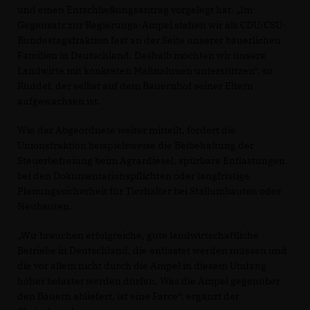
und einen Entschließungsantrag vorgelegt hat. „Im
Gegensatz zur Regierungs-Ampel stehen wir als CDU/CSU-
Bundestagsfraktion fest an der Seite unserer bäuerlichen
Familien in Deutschland. Deshalb möchten wir unsere
Landwirte mit konkreten Maßnahmen unterstützen“, so
Rüddel, der selbst auf dem Bauernhof seiner Eltern
aufgewachsen ist.
Wie der Abgeordnete weiter mitteilt, fordert die
Unionsfraktion beispielsweise die Beibehaltung der
Steuerbefreiung beim Agrardiesel, spürbare Entlastungen
bei den Dokumentationspflichten oder langfristige
Planungssicherheit für Tierhalter bei Stallumbauten oder
Neubauten.
Wir brauchen erfolgreiche, gute landwirtschaftliche
Betriebe in Deutschland, die entlastet werden müssen und
die vor allem nicht durch die Ampel in diesem Umfang
höher belastet werden dürfen. Was die Ampel gegenüber
den Bauern abliefert, ist eine Farce“, ergänzt der