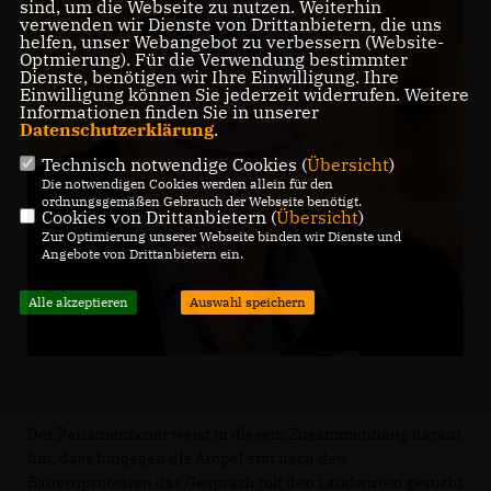
sind, um die Webseite zu nutzen. Weiterhin
verwenden wir Dienste von Drittanbietern, die uns
helfen, unser Webangebot zu verbessern (Website-
Optmierung). Für die Verwendung bestimmter
Dienste, benötigen wir Ihre Einwilligung. Ihre
Einwilligung können Sie jederzeit widerrufen. Weitere
Informationen finden Sie in unserer
Datenschutzerklärung
.
Technisch notwendige Cookies (
Übersicht
)
Die notwendigen Cookies werden allein für den
ordnungsgemäßen Gebrauch der Webseite benötigt.
Cookies von Drittanbietern (
Übersicht
)
Zur Optimierung unserer Webseite binden wir Dienste und
Angebote von Drittanbietern ein.
Alle akzeptieren
Auswahl speichern
Der Parlamentarier weist in diesem Zusammenhang darauf
hin, dass hingegen die Ampel erst nach den
Bauernprotesten das Gespräch mit den Landwirten gesucht