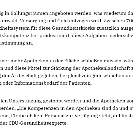
ig in Ballungsräumen angeboten werden, was wiederum d
sterwald, Versorgung und Geld entzogen wird. Zwischen 70
ndheitssystem für diese Gesundheitskioske zusätzlich ausg
skompetenz her prädestiniert, diese Aufgaben niederschw
Zustimmung an.
immer mehr Apotheken in der Fläche schließen müssen, wäre
en und diese Mittel zur Stärkung der Apothekenlandschaft 
g der Ärzteschaft gegeben, bei gleichzeitigem schnellen un
oder Informationsbedarf der Patienten.“
ellen Unterstützung gestoppt werden und die Apotheken k
 werden. „Die Kompetenzen in den Apotheken sind da und 
ne, für die eh kein Personal zur Verfügung steht, auf Kost
e der CDU-Gesundheitsexperte.