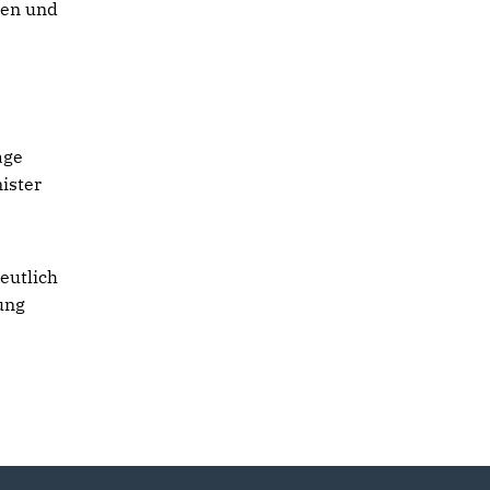
nen und
age
ister
eutlich
ung