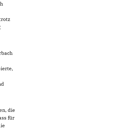
ch
trotz
g
rbach
ierte,
nd
en, die
ss für
die