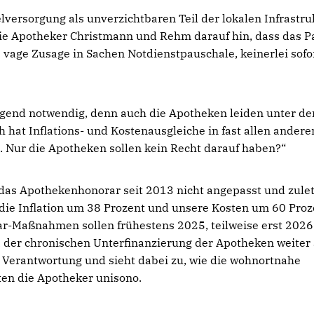
lversorgung als unverzichtbaren Teil der lokalen Infrastru
ie Apotheker Christmann und Rehm darauf hin, dass das P
vage Zusage in Sachen Notdienstpauschale, keinerlei sofo
ngend notwendig, denn auch die Apotheken leiden unter de
 hat Inflations- und Kostenausgleiche in fast allen andere
Nur die Apotheken sollen kein Recht darauf haben?“
s Apothekenhonorar seit 2013 nicht angepasst und zulet
 die Inflation um 38 Prozent und unsere Kosten um 60 Proz
r-Maßnahmen sollen frühestens 2025, teilweise erst 202
 der chronischen Unterfinanzierung der Apotheken weiter
r Verantwortung und sieht dabei zu, wie die wohnortnahe
ten die Apotheker unisono.