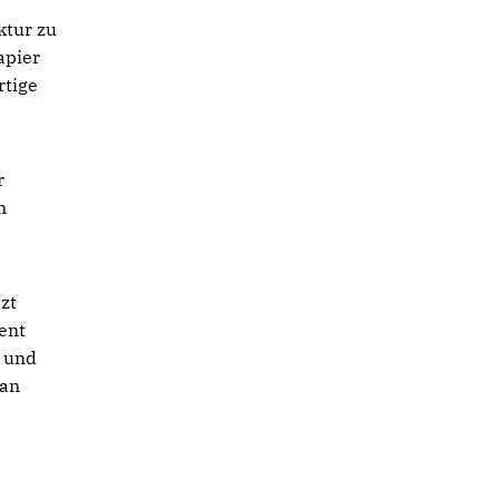
ktur zu
apier
rtige
r
n
zt
ent
6 und
 an