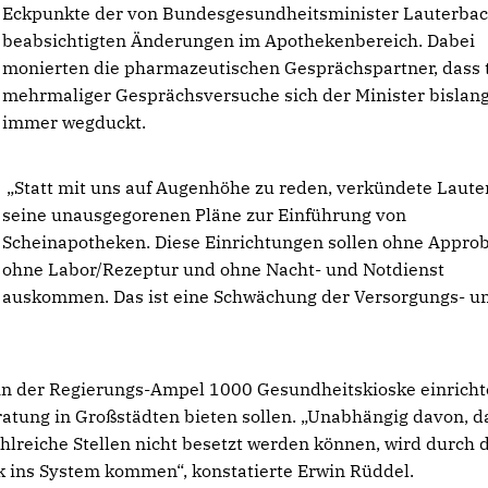
Eckpunkte der von Bundesgesundheitsminister Lauterba
beabsichtigten Änderungen im Apothekenbereich. Dabei
monierten die pharmazeutischen Gesprächspartner, dass 
mehrmaliger Gesprächsversuche sich der Minister bislan
immer wegduckt.
Statt mit uns auf Augenhöhe zu reden, verkündete Laute
seine unausgegorenen Pläne zur Einführung von
Scheinapotheken. Diese Einrichtungen sollen ohne Approb
ohne Labor/Rezeptur und ohne Nacht- und Notdienst
auskommen. Das ist eine Schwächung der Versorgungs- u
in der Regierungs-Ampel 1000 Gesundheitskioske einricht
tung in Großstädten bieten sollen. „Unabhängig davon, da
lreiche Stellen nicht besetzt werden können, wird durch 
k ins System kommen“, konstatierte Erwin Rüddel.