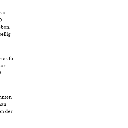
azu
0
eben.
ellig
 es für
zur
d
önnten
man
en der