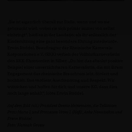
Sie ist eigentlich überall zur Stelle, wenn und wo sie
gebraucht wird, wobei sie sich primär immer von selbst
einbringt“, hieß es in der Laudatio, als ihr anlässlich der
Kindersitzung eine ganz besondere Ehrung zuteilwurde.
Erwin Rüddel, Beauftragter der Rheinische Karnevals-
Korporationen e.V. (RKK) verlieh der Vollblutkarnevalistin
den RKK-Ehrenorden in Silber. „Du bist das absolut positive
Beispiel einer unverzichtbaren Karnevalistin, die mit ihrem
Engagement das rheinische Brauchtum lebt, fördert und
hochhält. Das verdient Anerkennung und Respekt. Wir
wünschen und hoffen für dich und unsere KG, dass dies
noch lange anhält“, lobte Erwin Rüddel.
Auf dem Bild (v.li.) Präsident Dennis Heinemann, die Tollitäten
Prinz Mario I. und Prinzessin Vroni I. (Höß), Anke Nowatschin und
Erwin Rüddel
Foto: Hannah Grosse