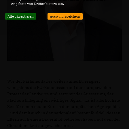
Angebote von Drittanbietern ein.
Alle akzeptieren
Auswahl speichern
Wie der Parlamentarier weiter anmerkt, reagiert
wenigstens die EU-Kommission auf den europaweiten
Protest der Landwirte und setzt mit der Aussetzung der
Flächenstilllegung ein wichtiges Signal. „Es ist allerhöchste
Zeit für einen neuen Kurs in der europäischen Agrarpolitik
– und damit auch in der nationalen“, betont Rüddel, dessen
Eltern auch einen Bauernhof betrieben haben, auf dem der
Christdemokrat aufgewachsen ist.