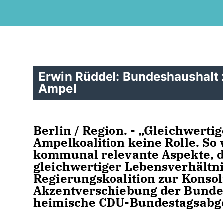
Erwin Rüddel: Bundeshaushalt 
Ampel
Berlin / Region. - „Gleichwerti
Ampelkoalition keine Rolle. S
kommunal relevante Aspekte, di
gleichwertiger Lebensverhältnis
Regierungskoalition zur Konso
Akzentverschiebung der Bundes
heimische CDU-Bundestagsabge