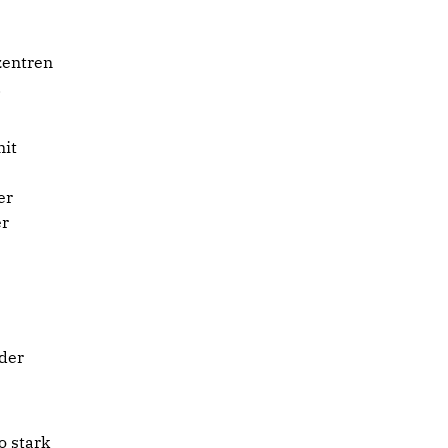
zentren
.
it
er
er
 der
o stark