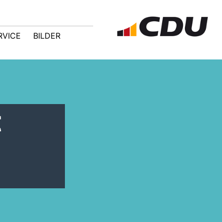
RVICE
BILDER
t