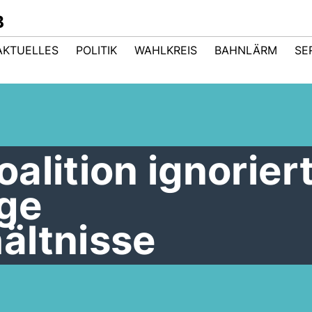
B
AKTUELLES
POLITIK
WAHLKREIS
BAHNLÄRM
SE
alition ignorier
ige
ältnisse