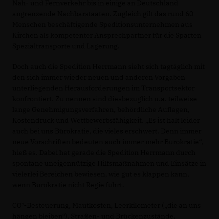
Nah- und Fernverkehr bis in einige an Deutschland
angrenzende Nachbarstaaten. Zugleich gilt das rund 60
Menschen beschäftigende Speditionsunternehmen aus
Kirchen als kompetenter Ansprechpartner für die Sparten
Spezialtransporte und Lagerung.
Doch auch die Spedition Herrmann sieht sich tagtäglich mit
den sich immer wieder neuen und anderen Vorgaben
unterliegenden Herausforderungen im Transportsektor
konfrontiert. Zu nennen sind diesbezüglich u.a. teilweise
lange Genehmigungsverfahren, behördliche Auflagen,
Kostendruck und Wettbewerbsfähigkeit. „Es ist halt leider
auch bei uns Bürokratie, die vieles erschwert. Denn immer
neue Vorschriften bedeuten auch immer mehr Bürokratie“,
hieß es. Dabei hat gerade die Spedition Herrmann durch
spontane uneigennützige Hilfsmaßnahmen und Einsätze in
vielerlei Bereichen bewiesen, wie gut es klappen kann,
wenn Bürokratie nicht Regie führt.
CO²-Besteuerung, Mautkosten, Leerkilometer („die an uns
hängen bleiben“), Straßen- und Brückenzustände,