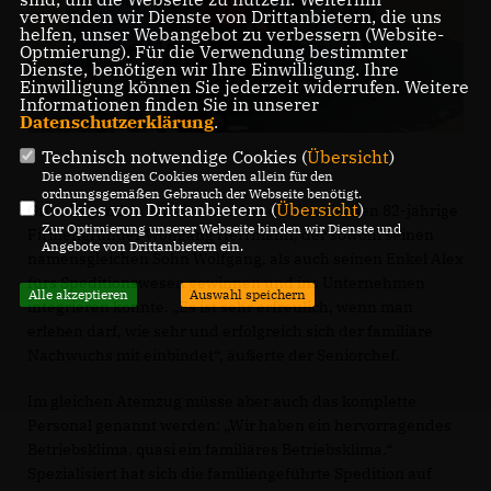
verwenden wir Dienste von Drittanbietern, die uns
helfen, unser Webangebot zu verbessern (Website-
Optmierung). Für die Verwendung bestimmter
Dienste, benötigen wir Ihre Einwilligung. Ihre
Einwilligung können Sie jederzeit widerrufen. Weitere
Informationen finden Sie in unserer
Datenschutzerklärung
.
Technisch notwendige Cookies (
Übersicht
)
Die notwendigen Cookies werden allein für den
ordnungsgemäßen Gebrauch der Webseite benötigt.
Cookies von Drittanbietern (
Übersicht
)
Grundlegenden Anteil daran hat der inzwischen 82-jährige
Zur Optimierung unserer Webseite binden wir Dienste und
Firmengründer Wolfgang Herrmann, der sowohl seinen
Angebote von Drittanbietern ein.
namensgleichen Sohn Wolfgang, als auch seinen Enkel Alex
fürs Speditionswesen gewinnen und ins Unternehmen
Alle akzeptieren
Auswahl speichern
integrieren konnte. „Es ist sehr erfreulich, wenn man
erleben darf, wie sehr und erfolgreich sich der familiäre
Nachwuchs mit einbindet“, äußerte der Seniorchef.
Im gleichen Atemzug müsse aber auch das komplette
Personal genannt werden: „Wir haben ein hervorragendes
Betriebsklima, quasi ein familiäres Betriebsklima.“
Spezialisiert hat sich die familiengeführte Spedition auf