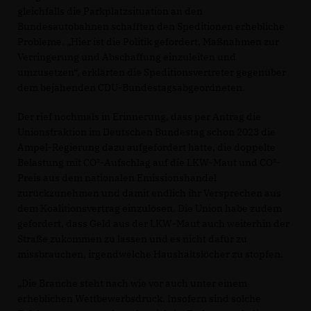
gleichfalls die Parkplatzsituation an den
Bundesautobahnen schafften den Speditionen erhebliche
Probleme. „Hier ist die Politik gefordert, Maßnahmen zur
Verringerung und Abschaffung einzuleiten und
umzusetzen“, erklärten die Speditionsvertreter gegenüber
dem bejahenden CDU-Bundestagsabgeordneten.
Der rief nochmals in Erinnerung, dass per Antrag die
Unionsfraktion im Deutschen Bundestag schon 2023 die
Ampel-Regierung dazu aufgefordert hatte, die doppelte
Belastung mit CO²-Aufschlag auf die LKW-Maut und CO²-
Preis aus dem nationalen Emissionshandel
zurückzunehmen und damit endlich ihr Versprechen aus
dem Koalitionsvertrag einzulösen. Die Union habe zudem
gefordert, dass Geld aus der LKW-Maut auch weiterhin der
Straße zukommen zu lassen und es nicht dafür zu
missbrauchen, irgendwelche Haushaltslöcher zu stopfen.
Die Branche steht nach wie vor auch unter einem
erheblichen Wettbewerbsdruck. Insofern sind solche