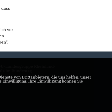
 dass
ich vor
en
ben“,
U-Landesgruppe Rheinland-
alz im Bundestag
enste von Drittanbietern, die uns helfen, unser
Einwilligung. Ihre Einwilligung können Sie
U Rheinland-Pfalz