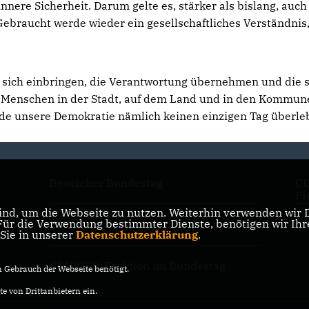
nnere Sicherheit. Darum gelte es, stärker als bislang, auch
braucht werde wieder ein gesellschaftliches Verständnis,
 sich einbringen, die Verantwortung übernehmen und die s
se Menschen in der Stadt, auf dem Land und in den Kommun
de unsere Demokratie nämlich keinen einzigen Tag überle
Deutscher Bundestag
CD
Pf
nd, um die Webseite zu nutzen. Weiterhin verwenden wir Di
r die Verwendung bestimmter Dienste, benötigen wir Ihre 
CDU Deutschlands
CD
 Sie in unserer
Datenschutzerklärung
.
CDU/CSU-Fraktion im Bundestag
Gebrauch der Webseite benötigt.
e von Drittanbietern ein.