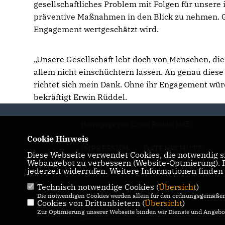
gesellschaftliches Problem mit Folgen für unsere i
präventive Maßnahmen in den Blick zu nehmen. Ge
Engagement wertgeschätzt wird.
Unsere Gesellschaft lebt doch von Menschen, die
allem nicht einschüchtern lassen. An genau die
richtet sich mein Dank. Ohne ihr Engagement wür
bekräftigt Erwin Rüddel.
Homepage von Erwin Rüddel MdB
Cookie Hinweis
IMPRESSUM
DATENSCHUTZ
Diese Webseite verwendet Cookies, die notwendig si
KONTAKT
Webangebot zu verbessern (Website-Optmierung). Fü
jederzeit widerrufen. Weitere Informationen finden
Technisch notwendige Cookies (
Übersicht
)
Die notwendigen Cookies werden allein für den ordnungsgemäßen 
Cookies von Drittanbietern (
Übersicht
)
Zur Optimierung unserer Webseite binden wir Dienste und Angebot