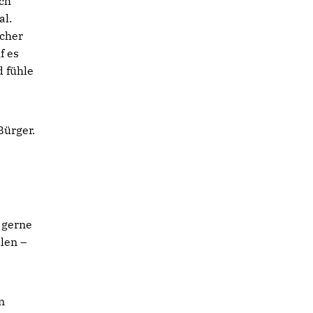
ich
al.
acher
f es
d fühle
Bürger.
 gerne
llen –
n