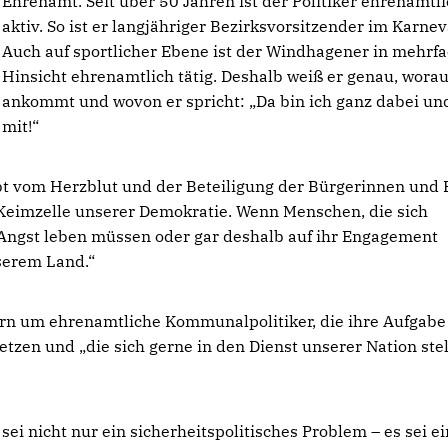
Ehrenamt. Seit über 50 Jahren ist der Politiker ehrenamtl
aktiv. So ist er langjähriger Bezirksvorsitzender im Karnev
Auch auf sportlicher Ebene ist der Windhagener in mehrf
Hinsicht ehrenamtlich tätig. Deshalb weiß er genau, worau
ankommt und wovon er spricht: „Da bin ich ganz dabei un
mit!“
bt vom Herzblut und der Beteiligung der Bürgerinnen und 
Keimzelle unserer Demokratie. Wenn Menschen, die sich
 Angst leben müssen oder gar deshalb auf ihr Engagement
nserem Land.“
dern um ehrenamtliche Kommunalpolitiker, die ihre Aufgabe
etzen und „die sich gerne in den Dienst unserer Nation ste
ei nicht nur ein sicherheitspolitisches Problem – es sei ei