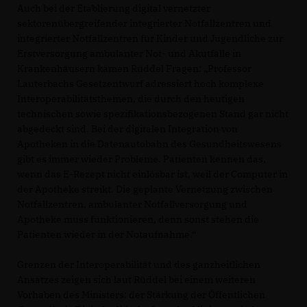
Auch bei der Etablierung digital vernetzter
sektorenübergreifender integrierter Notfallzentren und
integrierter Notfallzentren für Kinder und Jugendliche zur
Erstversorgung ambulanter Not- und Akutfälle in
Krankenhäusern kämen Rüddel Fragen: „Professor
Lauterbachs Gesetzentwurf adressiert hoch komplexe
Interoperabilitätsthemen, die durch den heutigen
technischen sowie spezifikationsbezogenen Stand gar nicht
abgedeckt sind. Bei der digitalen Integration von
Apotheken in die Datenautobahn des Gesundheitswesens
gibt es immer wieder Probleme. Patienten kennen das,
wenn das E-Rezept nicht einlösbar ist, weil der Computer in
der Apotheke streikt. Die geplante Vernetzung zwischen
Notfallzentren, ambulanter Notfallversorgung und
Apotheke muss funktionieren, denn sonst stehen die
Patienten wieder in der Notaufnahme.“
Grenzen der Interoperabilität und des ganzheitlichen
Ansatzes zeigen sich laut Rüddel bei einem weiteren
Vorhaben des Ministers: der Stärkung der Öffentlichen