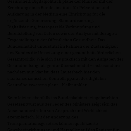
Gesundheit. Digitalpolitisch plane der Minister mit der
Errichtung eines Bundesinstituts für Prävention und
Aufklärung in der Medizin eine Einrichtung für die
ergänzende Generierung, Standardisierung,
Digitalisierung, interoperable Verknüpfung und
Bereitstellung von Daten sowie der Analyse mit Bezug zu
Fragestellungen der Öffentlichen Gesundheit. Das
Bundesinstitut unterstützt im Rahmen der Zuständigkeit
des Bundes die Umsetzung einer gesundheitsförderlichen
Gesamtpolitik. Wie sich das praktisch mit den Aufgaben der
Gesundheitsdigitalagentur überschneidet – insbesondere
nachdem nun klar ist, dass Lauterbach hier den
staatsmedizinischen Kontrollapparat des digitalen
Gesundheitswesens plant – bleibt unklar.
Beim letzten ebenfalls ins Bundeskabinett eingebrachten
Gesetzentwurf aus der Feder des Ministers zeigt sich das
Auseinanderdriften von Anspruch und Wirklichkeit
exemplarisch. Mit der Änderung des
Transplantationsgesetzes können qualifizierte
Gewebeeinrichtungen und Hersteller auf das Register für