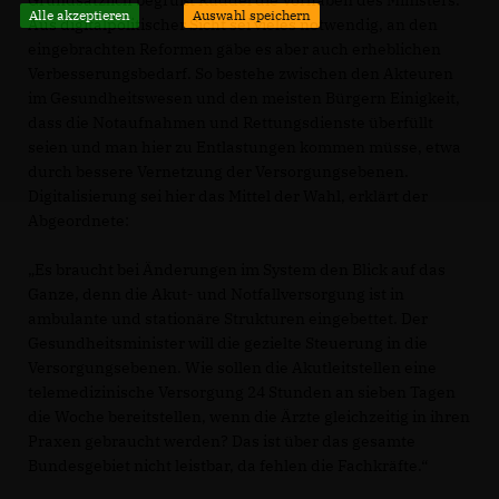
Grundsätzlich begrüßt Rüddel die Vorhaben des Ministers.
Alle akzeptieren
Auswahl speichern
Aus digitalpolitischer Sicht sei vieles notwendig, an den
eingebrachten Reformen gäbe es aber auch erheblichen
Verbesserungsbedarf. So bestehe zwischen den Akteuren
im Gesundheitswesen und den meisten Bürgern Einigkeit,
dass die Notaufnahmen und Rettungsdienste überfüllt
seien und man hier zu Entlastungen kommen müsse, etwa
durch bessere Vernetzung der Versorgungsebenen.
Digitalisierung sei hier das Mittel der Wahl, erklärt der
Abgeordnete:
Es braucht bei Änderungen im System den Blick auf das
Ganze, denn die Akut- und Notfallversorgung ist in
ambulante und stationäre Strukturen eingebettet. Der
Gesundheitsminister will die gezielte Steuerung in die
Versorgungsebenen. Wie sollen die Akutleitstellen eine
telemedizinische Versorgung 24 Stunden an sieben Tagen
die Woche bereitstellen, wenn die Ärzte gleichzeitig in ihren
Praxen gebraucht werden? Das ist über das gesamte
Bundesgebiet nicht leistbar, da fehlen die Fachkräfte.“