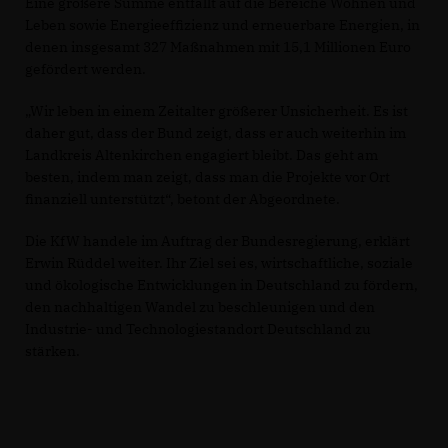
Eine größere Summe entfällt auf die Bereiche Wohnen und
Leben sowie Energieeffizienz und erneuerbare Energien, in
denen insgesamt 327 Maßnahmen mit 15,1 Millionen Euro
gefördert werden.
Wir leben in einem Zeitalter größerer Unsicherheit. Es ist
daher gut, dass der Bund zeigt, dass er auch weiterhin im
Landkreis Altenkirchen engagiert bleibt. Das geht am
besten, indem man zeigt, dass man die Projekte vor Ort
finanziell unterstützt“, betont der Abgeordnete.
Die KfW handele im Auftrag der Bundesregierung, erklärt
Erwin Rüddel weiter. Ihr Ziel sei es, wirtschaftliche, soziale
und ökologische Entwicklungen in Deutschland zu fördern,
den nachhaltigen Wandel zu beschleunigen und den
Industrie- und Technologiestandort Deutschland zu
stärken.