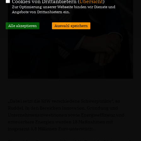
Cookies von Drittanbietern (
Übersicht
)
Zur Optimierung unserer Webseite binden wir Dienste und
Angebote von Drittanbietern ein.
Alle akzeptieren
Auswahl speichern
Dabei setzt die KfW verschiedene Schwerpunkte“, so
Rüddel. In den Bereichen Innovation, Gründung und
Unternehmensinvestitionen sowie Energieeffizienz und
erneuerbare Energien werden 18 Maßnahmen mit
insgesamt 5,8 Millionen Euro unterstützt.