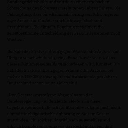
Bundesgerichtshofes und würde zu einer erheblichen
Schwächung des Schutzes ungeborenen Lebens führen. Die
Behauptung, dass eine Kriminalisierung von Schwangeren
oder Ärzten stattfindet, sei schlichtweg falsch und
irreführend: „Die aktuelle Regelung respektiert die
selbstbestimmte Entscheidung der Frau in den ersten zwölf
Wochen.“
Die Zahl der Strafverfahren gegen Frauen oder Ärzte sei im
Übrigen verschwindend gering. Es sei bezeichnend, dass
dieses Faktum regelmäßig verschwiegen wird. Konkret: Die
Zahl der Strafverfahren gegen Frauen oder Ärzte sei bei
mehr als 100.000 Schwangerschaftsabbrüchen pro Jahr in
Deutschland schon heute gleich Null.
Den Gesetzesvorstoß von Abgeordneten der
Bundesregierung auf den letzten Metern in dieser
Legislaturperiode halte ich für übereilt – es kann noch nicht
einmal die obligatorische Anhörung zu diesem Gesetz
stattfinden. Ein solcher Eingriff in ein so sensibles und
ethisch komplexes Thema wie das Recht auf Leben darf