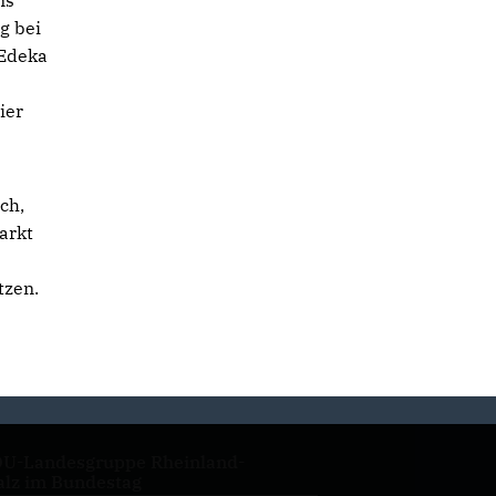
ns
g bei
 Edeka
ier
ch,
arkt
tzen.
U-Landesgruppe Rheinland-
alz im Bundestag