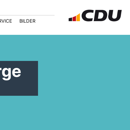
RVICE
BILDER
rge