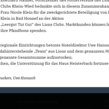
Eberhard Mandel, Vorsitzender des Fördervereins des Lio
Clubs Rhein-Wied bedankte sich in diesem Zusammenhan
Frau Nicole Klein für die zweckgerichtete Beteiligung von
Klein in Bad Honnef an der Aktion
Leergut Tut Gut“ des Lions Clubs. Marktkunden können h
ihre Pfandbons spenden.
e regionale Einrichtungen betonte Hoteldirektor Uwe Hanus
 dahinterstehende „Team“ aus Lions und dem genannten M
en genannte Gesamtsumme aufzustocken.
en, die Unterstützung für das Haus Heisterbach fortzuse
 Beuckers, Uwe Hanusch
Deutscher Bundestag
CD
Pf