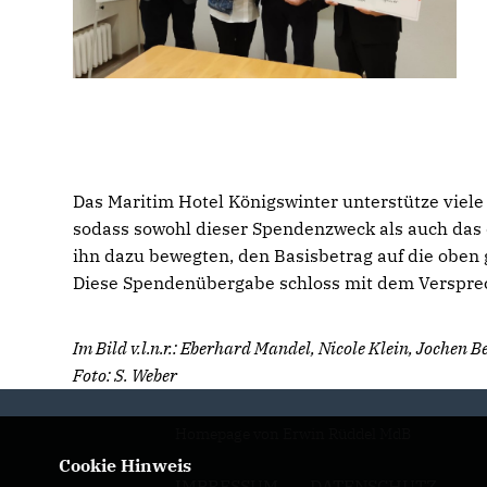
Das Maritim Hotel Königswinter unterstütze viel
sodass sowohl dieser Spendenzweck als auch das
ihn dazu bewegten, den Basisbetrag auf die ob
Diese Spendenübergabe schloss mit dem Versprech
Im Bild v.l.n.r.: Eberhard Mandel, Nicole Klein, Jochen
Foto: S. Weber
Homepage von Erwin Rüddel MdB
Cookie Hinweis
IMPRESSUM
DATENSCHUTZ