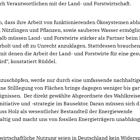
isch Verantwortlichen mit der Land- und Forstwirtschaft.
n, dass ihre Arbeit von funktionierenden Ökosystemen abh
, Nützlingen und Pflanzen, sowie sauberes Wasser ermögli
alb müssen Land- und Forstwirte stärker als Partner beim 
erholt und oft zu Unrecht anzuklagen. Stattdessen brauchen
mit denen die Arbeit der Land- und Forstwirte für eine ge
rd“, konstatiert Rüddel.
szuschöpfen, werde nur durch eine umfassende nachhaltig
ine Stilllegung von Flächen bringe dagegen weniger bis gar
eignissen. Der direkt gewählte Abgeordnete des Wahlkreis
itiative und -strategie im Bausektor. Daran müssen sich d
s Holz als wesentlicher Bestandteil der Energiewende
altig und macht uns von fossilen Energieträgern unabhängi
wirtschaftliche Nutzung seien in Deutschland kein Widers