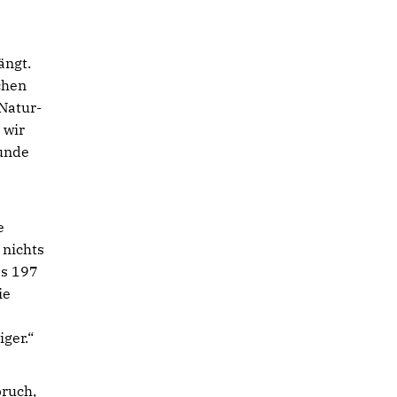
ängt.
chen
Natur-
 wir
sunde
e
 nichts
es 197
ie
ger.“
pruch,