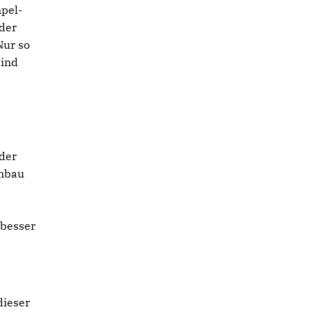
mpel-
 der
Nur so
sind
lder
umbau
 besser
dieser