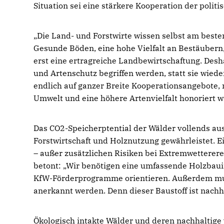
Situation sei eine stärkere Kooperation der polit
Die Land- und Forstwirte wissen selbst am beste
Gesunde Böden, eine hohe Vielfalt an Bestäubern
erst eine ertragreiche Landbewirtschaftung. Desh
und Artenschutz begriffen werden, statt sie wied
endlich auf ganzer Breite Kooperationsangebote, 
Umwelt und eine höhere Artenvielfalt honoriert wi
Das CO2-Speicherptential der Wälder vollends au
Forstwirtschaft und Holznutzung gewährleistet. E
– außer zusätzlichen Risiken bei Extremwetterer
betont: „Wir benötigen eine umfassende Holzbauin
KfW-Förderprogramme orientieren. Außerdem mus
anerkannt werden. Denn dieser Baustoff ist nachh
Ökologisch intakte Wälder und deren nachhaltige 